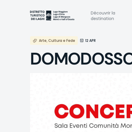
Aller
au
Naviga
Découvrir la
contenu
destination
principal
princi
Arte, Cultura e Fede
12 APR
DOMODOSSOLA