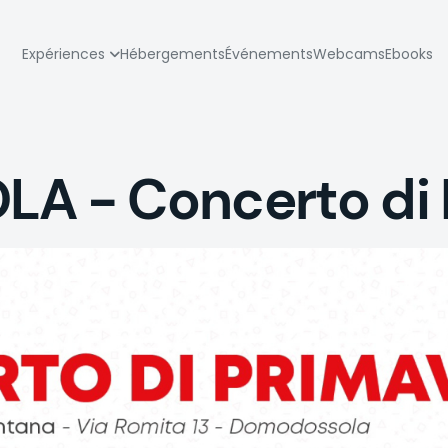
zione
Expériences
Hébergements
Événements
Webcams
Ebooks
pale
 - Concerto di 