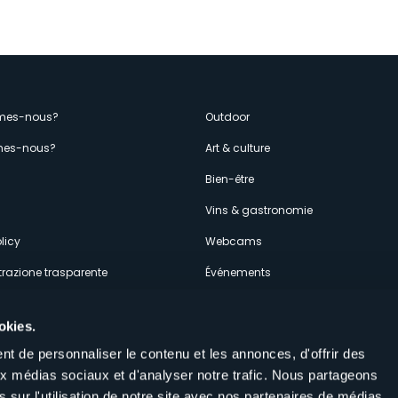
enù
mes-nous?
Outdoor
es-nous?
Art & culture
econdario
s
Bien-être
Vins & gastronomie
licy
Webcams
razione trasparente
Événements
ces
Hébergements
okies.
t de personnaliser le contenu et les annonces, d'offrir des
aux médias sociaux et d'analyser notre trafic. Nous partageons
 sur l'utilisation de notre site avec nos partenaires de médias