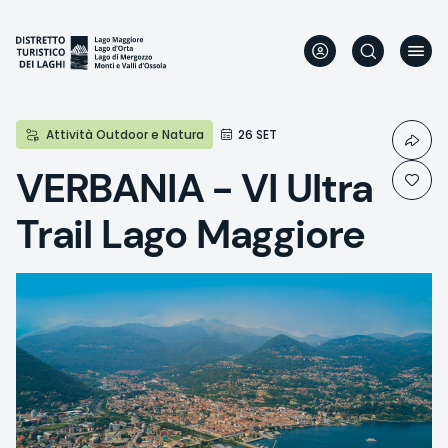
Aller
au
contenu
principal
Attività Outdoor e Natura
26 SET
VERBANIA - VI Ultra
Trail Lago Maggiore