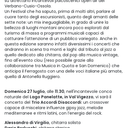
su altrettanti incantevoli palcoscenici open air del
Verbano-Cusio-Ossola.
Un Festival che ha saputo, prima di molti altri, parlare al
cuore tanto degli escursionisti, quanto degli amanti delle
sette note: un mix ineguagliabile, in grado di unire la
bellezza di luoghi montani ancora poco esplorati dal
turismo di massa a programmi musicali capaci di
catturare l'attenzione di un pubblico variegato. Anche in
questa edizione saranno infatti diversissimi i concerti che
andranno in scena tra monti e laghi: dal tributo al jazz a
quello dedicato alla chitarra, dal pop alla musica vintage,
fino all'evento clou (reso possibile grazie alla
collaborazione tra Musica in Quota e San Domenico) che
anticipa il Ferragosto con una delle voci italiane più amate,
quella di Antonella Ruggiero.
Domenica 27 luglio
, alle
11.30
, nell'incantevole conca
naturale del
Lago Panelatte, in Val Vigezzo
, vi sarà il
concerto del
Trio Accordi Disaccordi
: un crossover
capace di miscelare influenze gipsy jazz, melodie
mediterranee e ritmi latini, con l’energia del rock.
Alessandro di Virgilio
, chitarra solista