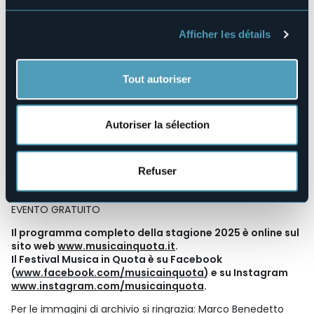
Associazione Amici della Montagna, Pro Loco Toceno e
Associazione Comitato festeggiamenti tocenesi. Per info,
preferibilmente con messaggio WhatsApp: 349 6471256 –
Afficher les détails
347 5986734.
Tout autoriser
DATI TECNICI
Ritrovo: ore 7.30, Arvogno
Itinerario: Arvogno – Alpe Verzasco – Alpe Villasco – Alpe i
Motti – Cappella di San Pantaleone – Lago di Panelatte
Autoriser la sélection
Dislivello: 850 m
Tempo percorrenza: 3h 15’
Grado di difficoltà: E – Sentiero Escursionistico
Refuser
Guida: Guide Ufficiali Parco Val Grande – Cooperativa
Valgrande – Manuel Piana 347 3979745
EVENTO GRATUITO
Il programma completo della stagione 2025 è online sul
sito web
www.musicainquota.it
.
Il Festival Musica in Quota è su Facebook
(
www.facebook.com/musicainquota
) e su Instagram
www.instagram.com/musicainquota
.
Per le immagini di archivio si ringrazia: Marco Benedetto