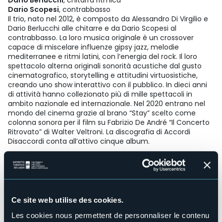
Dario Berlucchi
, chitarra ritmica
Dario Scopesi
, contrabbasso
Il trio, nato nel 2012, è composto da Alessandro Di Virgilio e
Dario Berlucchi alle chitarre e da Dario Scopesi al
contrabbasso. La loro musica originale è un crossover
capace di miscelare influenze gipsy jazz, melodie
mediterranee e ritmi latini, con l’energia del rock. Il loro
spettacolo alterna originali sonorità acustiche dal gusto
cinematografico, storytelling e attitudini virtuosistiche,
creando uno show interattivo con il pubblico. In dieci anni
di attività hanno collezionato più di mille spettacoli in
ambito nazionale ed internazionale. Nel 2020 entrano nel
mondo del cinema grazie al brano “Stay” scelto come
colonna sonora per il film su Fabrizio De André “Il Concerto
Ritrovato” di Walter Veltroni. La discografia di Accordi
Disaccordi conta all’attivo cinque album.
ITINERARIO E NOTE
L’itinerario che conduce al Lago Panelatte è un classico
dell’escursionismo in Valle Vigezzo, su una delle più lunghe
Ce site web utilise des cookies.
e belle mulattiere di questo territorio. Non presenta
difficoltà di particolare rilevanza, ma il dislivello è
Les cookies nous permettent de personnaliser le contenu
impegnativo, pertanto è richiesto un buon allenamento.