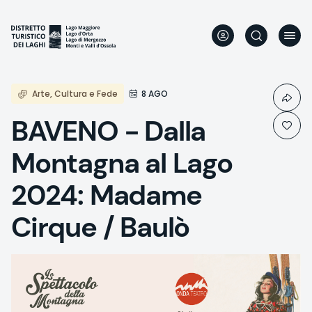
Aller
au
contenu
principal
Arte, Cultura e Fede
8 AGO
BAVENO - Dalla
Montagna al Lago
2024: Madame
Cirque / Baulò