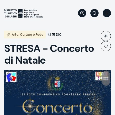
Aller
au
contenu
principal
Arte, Cultura e Fede
15 DIC
STRESA - Concerto
di Natale