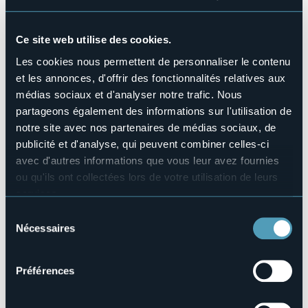
Venerdì 15 dicembre 2023 alle ore 20.30 presso il
Palazzo dei Congressi a Stresa (VB)
Ce site web utilise des cookies.
A cura dell’Istituto Comprensivo “Clemente Rebora”.
Les cookies nous permettent de personnaliser le contenu
Orchestre degli Istituti ad indirizzo musicale.
et les annonces, d'offrir des fonctionnalités relatives aux
Ingresso gratuito
médias sociaux et d'analyser notre trafic. Nous
Organisateur de l'événement
partageons également des informations sur l'utilisation de
Istituto Comprensivo Clemente Rebora
notre site avec nos partenaires de médias sociaux, de
Lieu de l'événement
publicité et d'analyse, qui peuvent combiner celles-ci
Palazzo dei Congressi
avec d'autres informations que vous leur avez fournies
Téléphone
ou qu'ils ont collectées lors de votre utilisation de leurs
+39 0323 30372
services.
E-mail
Pour plus d'informations sur les cookies, y compris sur la
Sélection
vbic81100a@istruzione.it
manière de les gérer et de les supprimer,
cliquez ici
.
Nécessaires
info@stresaturismo.it
du
Vous pouvez trouver la politique de confidentialité
consentement
Site Internet
complète
ici
.
https://www.stresaturismo.it/it/eventi/il-concerto-di-
Préférences
natale-a-cura-dell-istitu…