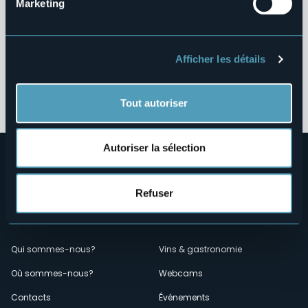
Interventi Straordinari e di Emergenza
Marketing
Contributi Enti Pubblici ex L. 124/2017
Afficher les détails
Altri Contenuti
Tout autoriser
Autoriser la sélection
Refuser
Menù
Qui sommes-nous?
Vins & gastronomie
Où sommes-nous?
Webcams
secondario
Contacts
Événements