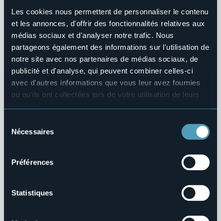
Les cookies nous permettent de personnaliser le contenu
Controlli e rilievi sull'amministrazione
et les annonces, d'offrir des fonctionnalités relatives aux
médias sociaux et d'analyser notre trafic. Nous
Servizi Erogati
partageons également des informations sur l'utilisation de
Carta dei servizi e standard di qualità
notre site avec nos partenaires de médias sociaux, de
Costi contabilizzati
publicité et d'analyse, qui peuvent combiner celles-ci
Tempi medi di erogazione dei servizi
avec d'autres informations que vous leur avez fournies
Liste di attesa
ou qu'ils ont collectées lors de votre utilisation de leurs
services.
Pagamenti dell'Amministrazione
Pour plus d'informations sur les cookies, y compris sur la
Sélection
manière de les gérer et de les supprimer,
cliquez ici
.
Nécessaires
du
Opere Pubbliche
Vous pouvez trouver la politique de confidentialité
consentement
complète
ici
.
Pianificazione e Governo del Territorio
Préférences
Informazioni Ambientali
Statistiques
Strutture Sanitarie Private Accreditate