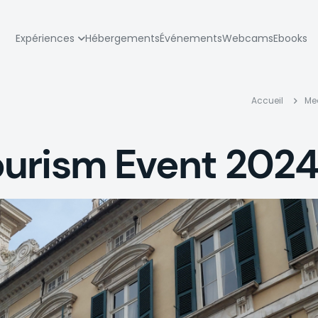
zione
Expériences
Hébergements
Événements
Webcams
Ebooks
pale
Fil
Accueil
Me
d'A
urism Event 202