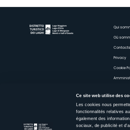
M
Qui som
Où somm
s
Contact
Privacy
Cookie Po
Amminist
Expérien
Ce site web utilise des co
Les cookies nous permetten
fonctionnalités relatives 
également des informations
sociaux, de publicité et d
Distretto Turistico dei Laghi Scrl