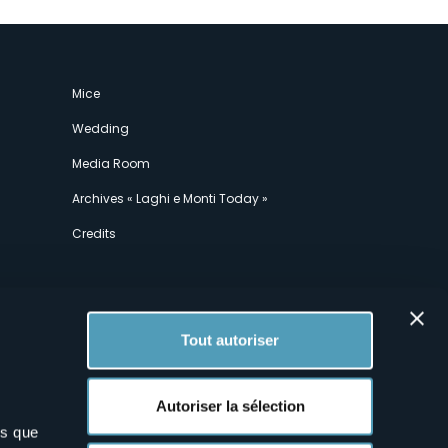
Mice
Wedding
Media Room
Archives « Laghi e Monti Today »
Credits
Tout autoriser
Autoriser la sélection
ns que
x