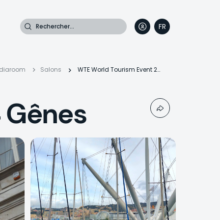
Rechercher
FR
DE
EN
IT
diaroom
Salons
WTE World Tourism Event 2024 Gênes
riane
4 Gênes