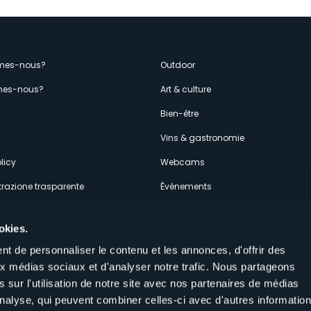
enù
mes-nous?
Outdoor
es-nous?
Art & culture
econdario
s
Bien-être
Vins & gastronomie
licy
Webcams
razione trasparente
Événements
ces
Hébergements
okies.
t de personnaliser le contenu et les annonces, d'offrir des
aux médias sociaux et d'analyser notre trafic. Nous partageons
 sur l'utilisation de notre site avec nos partenaires de médias
'analyse, qui peuvent combiner celles-ci avec d'autres informatio
Suivez-nous sur nos réseaux sociau