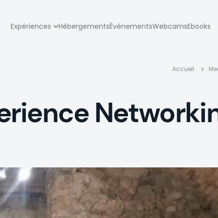
zione
Expériences
Hébergements
Événements
Webcams
Ebooks
pale
Fil
Accueil
Me
d'A
rience Networki