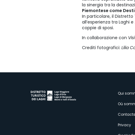
la sinergia tra la destina
Piemontese come Desti
In particolare, il Distrett
all’esperienza tra Laghi e
coppie di sposi.
In collaborazione con
Vis
Crediti fotografici:
Lilia 
M
Qui som
Où somm
s
Contact
Privacy