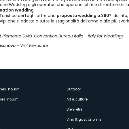
zione Wedding e gli operatori che operano, al fine di mettere in luc
nation Wedding
.
o Turistico dei Laghi offre una
proposta wedding a 360°
: dal rit
 Alpi che si adatta a tutte le stagionalità dell’anno e alle più svar
it Piemonte DMO, Convention Bureau Italia - Italy for Weddings
Casanova - Visit Piemonte
enù
mes-nous?
Outdoor
es-nous?
Art & culture
econdario
s
Bien-être
Vins & gastronomie