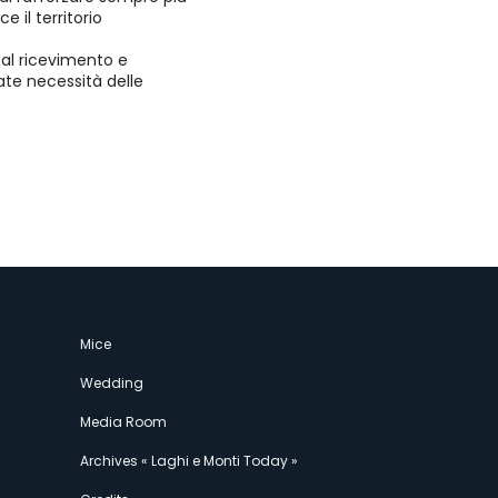
e il territorio
o, al ricevimento e
iate necessità delle
Mice
Wedding
Media Room
Archives « Laghi e Monti Today »