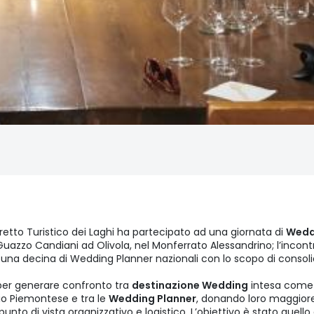
istretto Turistico dei Laghi ha partecipato ad una giornata di
Wedd
Guazzo Candiani ad Olivola, nel Monferrato Alessandrino; l’incontro
una decina di Wedding Planner nazionali con lo scopo di consolid
 per generare confronto tra
destinazione Wedding
intesa come
rio Piemontese e tra le
Wedding Planner
, donando loro maggior
 punto di vista organizzativo e logistico. L’obiettivo è stato quell