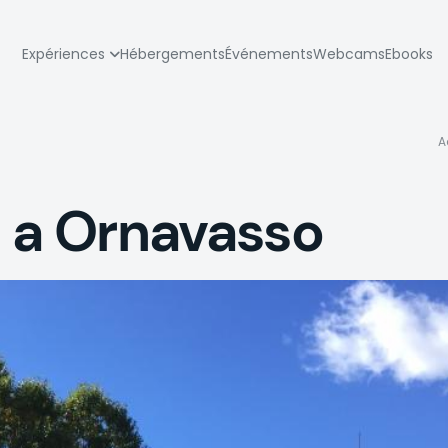
zione
Expériences
Hébergements
Événements
Webcams
Ebooks
pale
A
n a Ornavasso