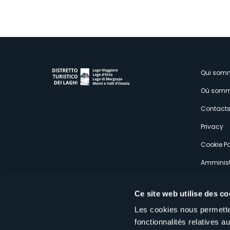
M
Qui som
Où somm
s
Contact
Privacy
Cookie Po
Amminist
Expérien
Ce site web utilise des co
Les cookies nous permetten
fonctionnalités relatives 