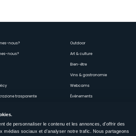
enù
mes-nous?
Outdoor
es-nous?
Art & culture
econdario
s
Bien-être
Vins & gastronomie
licy
Webcams
razione trasparente
Événements
ces
Hébergements
okies.
t de personnaliser le contenu et les annonces, d'offrir des
aux médias sociaux et d'analyser notre trafic. Nous partageons