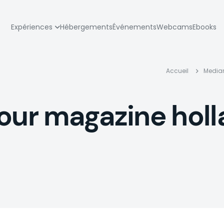
zione
Expériences
Hébergements
Événements
Webcams
Ebooks
pale
Fil
Accueil
Media
d'Ar
our magazine holl