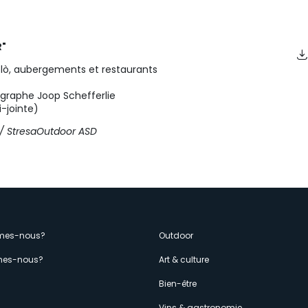
R"
velò, aubergements et restaurants
tographe Joop Schefferlie
i-jointe)
 / StresaOutdoor ASD
enù
mes-nous?
Outdoor
es-nous?
Art & culture
econdario
s
Bien-être
Vins & gastronomie