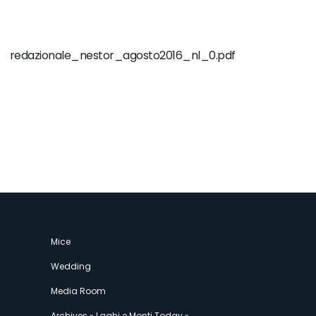
redazionale_nestor_agosto2016_nl_0.pdf
Mice
Wedding
Media Room
Archives « Laghi e Monti Today »