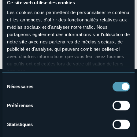
Thémes: attractions touristiques, aubergements et
Ce site web utilise des cookies.
enterprises de famille aux Lacs Maggiore et Orta
Les cookies nous permettent de personnaliser le contenu
Invités: 8 Tour Operators chinois
et les annonces, d'offrir des fonctionnalités relatives aux
En collaboration avec CEIPiemonte
médias sociaux et d'analyser notre trafic. Nous
partageons également des informations sur l'utilisation de
notre site avec nos partenaires de médias sociaux, de
cs_et_to_cina_dtl_0.pdf
publicité et d'analyse, qui peuvent combiner celles-ci
cs_promocina_dtl_0.pdf
avec d'autres informations que vous leur avez fournies
ou qu'ils ont collectées lors de votre utilisation de leurs
services.
Pour plus d'informations sur les cookies, y compris sur la
Sélection
manière de les gérer et de les supprimer,
cliquez ici
.
Nécessaires
du
Vous pouvez trouver la politique de confidentialité
consentement
complète
ici
.
Préférences
Menù
Qui sommes-nous?
Vins & gastronomie
Statistiques
Où sommes-nous?
Webcams