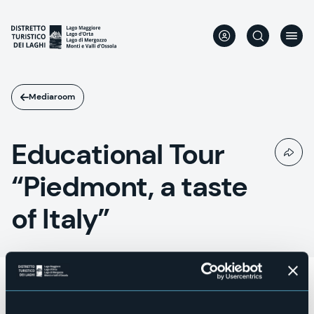
Aller
au
contenu
principal
Mediaroom
Educational Tour
“Piedmont, a taste
of Italy”
05/2016
Educational Tour “Piedmont, a taste of Italy”