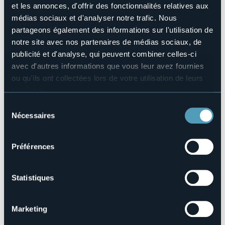
4
et les annonces, d'offrir des fonctionnalités relatives aux
Nombres de lits
médias sociaux et d'analyser notre trafic. Nous
8
partageons également des informations sur l'utilisation de
E-mail
notre site avec nos partenaires de médias sociaux, de
affittacamereossola@gmail.com
publicité et d'analyse, qui peuvent combiner celles-ci
Téléphone
avec d'autres informations que vous leur avez fournies
+39 0324 45298 / +39 3351015693
ou qu'ils ont collectées lors de votre utilisation de leurs
Codice CIR
services.
103028-AFF-00002
Pour plus d'informations sur les cookies, y compris sur la
Sélection
manière de les gérer et de les supprimer,
cliquez ici
.
Nécessaires
du
Vous pouvez trouver la politique de confidentialité
consentement
Via Rosmini, 17
complète
ici
.
Préférences
28845 - DOMODOSSOLA (VB)
Statistiques
Marketing