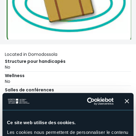
Located in Domodossola
Structure pour handicapés
No
Wellness
No
Salles de conférences
No
Piscine
No
Animaux acceptés
Ce site web utilise des cookies.
No
Les cookies nous permettent de personnaliser le contenu
Nombres de chambres