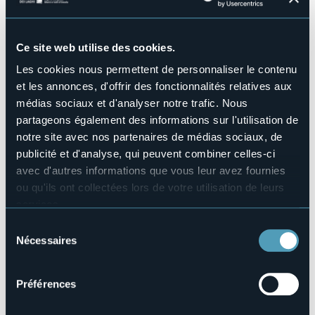
Animaux acceptés
No
Ce site web utilise des cookies.
Nombre d'appartements
3
Les cookies nous permettent de personnaliser le contenu
Nombres de chambres
et les annonces, d'offrir des fonctionnalités relatives aux
5
médias sociaux et d'analyser notre trafic. Nous
Nombres de lits
partageons également des informations sur l'utilisation de
11
notre site avec nos partenaires de médias sociaux, de
E-mail
publicité et d'analyse, qui peuvent combiner celles-ci
ocamannara@yahoo.it
avec d'autres informations que vous leur avez fournies
Site Internet
ou qu'ils ont collectées lors de votre utilisation de leurs
http://www.ocamannara.it
services.
Téléphone
Pour plus d'informations sur les cookies, y compris sur la
Sélection
+39 333 6518937
manière de les gérer et de les supprimer,
cliquez ici
.
Nécessaires
du
Codice CIR
Vous pouvez trouver la politique de confidentialité
consentement
003002-AGR-00002
complète
ici
.
Préférences
Réserver