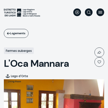
Aller
au
contenu
principal
Logements
Fermes auberges
L'Oca Mannara
Lago d'Orta