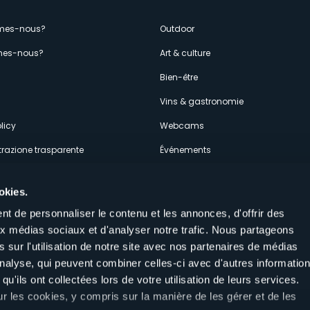
enù
mes-nous?
Outdoor
es-nous?
Art & culture
econdario
s
Bien-être
Vins & gastronomie
licy
Webcams
razione trasparente
Événements
ces
Hébergements
okies.
t de personnaliser le contenu et les annonces, d'offrir des
aux médias sociaux et d'analyser notre trafic. Nous partageons
 sur l'utilisation de notre site avec nos partenaires de médias
'analyse, qui peuvent combiner celles-ci avec d'autres informatio
Suivez-nous sur nos réseaux sociau
qu'ils ont collectées lors de votre utilisation de leurs services.
aly
ur les cookies, y compris sur la manière de les gérer et de les