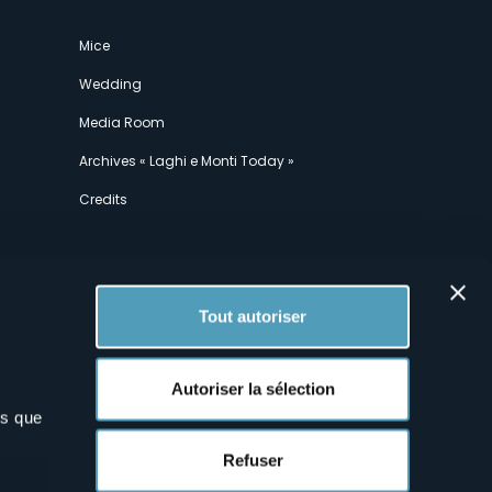
Mice
Wedding
Media Room
Archives « Laghi e Monti Today »
Credits
Tout autoriser
Autoriser la sélection
ns que
x
Refuser