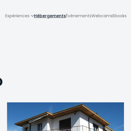
zione
Expériences
Hébergements
Événements
Webcams
Ebooks
pale
o