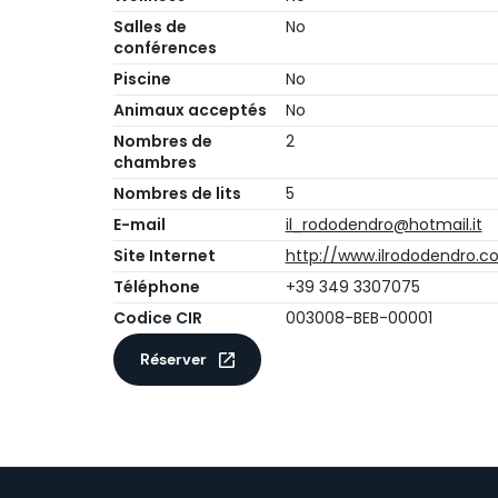
Salles de
No
conférences
Piscine
No
Animaux acceptés
No
Nombres de
2
chambres
Nombres de lits
5
E-mail
il_rododendro@hotmail.it
Site Internet
http://www.ilrododendro.
Téléphone
+39 349 3307075
Codice CIR
003008-BEB-00001
Réserver