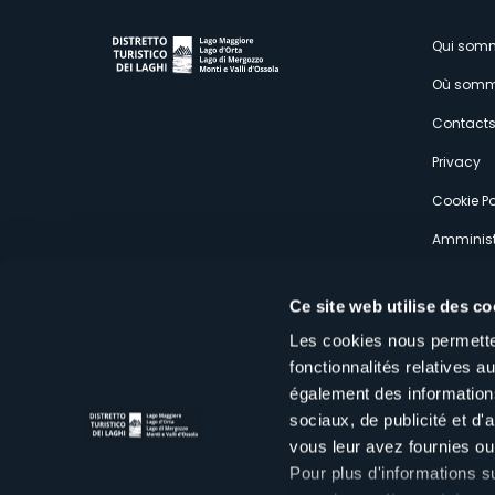
M
Qui som
Où somm
s
Contact
Privacy
Cookie Po
Amminist
Expérien
Ce site web utilise des co
Les cookies nous permetten
fonctionnalités relatives 
également des informations
sociaux, de publicité et d
Distretto Turistico dei Laghi Scrl
vous leur avez fournies ou 
Sede legale e operativa: Corso Italia 26 - 28838 Stresa VB - It
tel:
+39 0323 30416
Pour plus d'informations s
infoturismo@distrettolaghi.it
e
distrettolaghi@legalmail.it