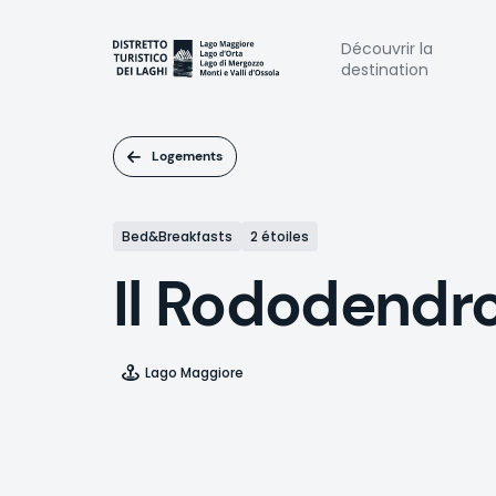
Aller
au
Naviga
Découvrir la
contenu
destination
principal
princi
Logements
Bed&Breakfasts
2 étoiles
Il Rododendr
Lago Maggiore