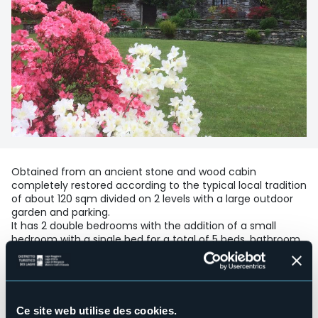
Obtained from an ancient stone and wood cabin
completely restored according to the typical local tradition
of about 120 sqm divided on 2 levels with a large outdoor
garden and parking.
It has 2 double bedrooms with the addition of a small
bedroom with a single bed for a total of 5 beds, bathroom
with shower, fully equipped kitchen and large living room
with fireplace, equipped with independent heating system
operated by programmable programmable thermostat.
Satellite television, stereo system, and other amenities.
Ce site web utilise des cookies.
The 6000 m² garden planted for outdoor activities plus the