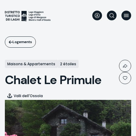
Aller
au
contenu
principal
Logements
Maisons & Appartements
2 étoiles
Chalet Le Primule
Valli dell'Ossola