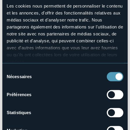
outdoor stone table with wrought iron seats under the
Les cookies nous permettent de personnaliser le contenu
gazebo for breakfast outside.
et les annonces, d'offrir des fonctionnalités relatives aux
Structure pour handicapés
médias sociaux et d'analyser notre trafic. Nous
No
partageons également des informations sur l'utilisation de
Wellness
notre site avec nos partenaires de médias sociaux, de
No
publicité et d'analyse, qui peuvent combiner celles-ci
Salles de conférences
avec d'autres informations que vous leur avez fournies
No
ou qu'ils ont collectées lors de votre utilisation de leurs
Piscine
services.
No
Pour plus d'informations sur les cookies, y compris sur la
Sélection
Animaux acceptés
manière de les gérer et de les supprimer,
cliquez ici
.
Nécessaires
Sì
du
Vous pouvez trouver la politique de confidentialité
consentement
Nombre d'appartements
complète
ici
.
1
Préférences
Nombres de lits
5
E-mail
Statistiques
info@leprimule.it
Site Internet