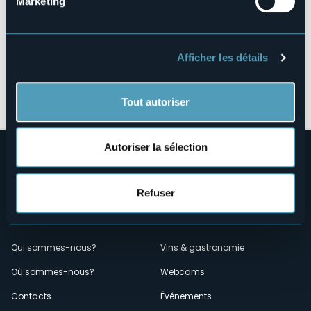
Marketing
https://www.leprimule.it/
Téléphone
+39 348 2325934
Codice CIR
Afficher les détails
103056-CIM-00004
Réserver
Tout autoriser
Autoriser la sélection
Refuser
Menù
Qui sommes-nous?
Vins & gastronomie
Où sommes-nous?
Webcams
secondario
Contacts
Événements