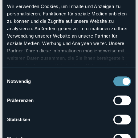
outdoor stone table with wrought iron seats under the
Wir verwenden Cookies, um Inhalte und Anzeigen zu
gazebo for breakfast outside.
personalisieren, Funktionen für soziale Medien anbieten
Strukturen für Behinderten
zu können und die Zugriffe auf unsere Website zu
No
analysieren. Außerdem geben wir Informationen zu Ihrer
Wellness
Verwendung unserer Website an unsere Partner für
No
soziale Medien, Werbung und Analysen weiter. Unsere
Kongresshalle
Partner führen diese Informationen möglicherweise mit
No
weiteren Daten zusammen, die Sie ihnen bereitgestellt
Hallenbad
haben oder die sie im Rahmen Ihrer Nutzung der Dienste
No
gesammelt haben.
Einwilligungsauswahl
Haustiere erlaubt
Notwendig
Sì
Anzahl der Wohnungen
1
Präferenzen
Anzahl der Betten
5
E-mail
Statistiken
info@leprimule.it
Webseite