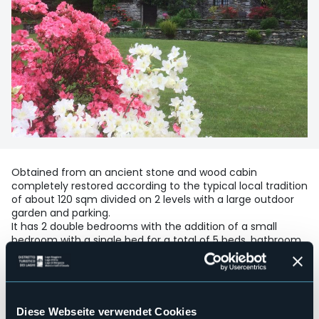
Obtained from an ancient stone and wood cabin
completely restored according to the typical local tradition
of about 120 sqm divided on 2 levels with a large outdoor
garden and parking.
It has 2 double bedrooms with the addition of a small
bedroom with a single bed for a total of 5 beds, bathroom
with shower, fully equipped kitchen and large living room
with fireplace, equipped with independent heating system
operated by programmable programmable thermostat.
Satellite television, stereo system, and other amenities.
Diese Webseite verwendet Cookies
The 6000 m² garden planted for outdoor activities plus the