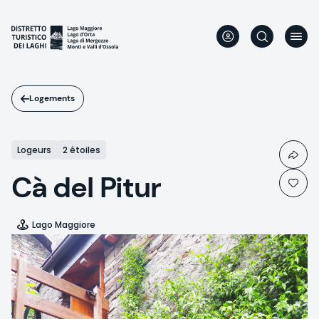
Aller
au
contenu
principal
Logements
Logeurs
2 étoiles
Cà del Pitur
Lago Maggiore