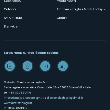
Expériences
Media Room
Outdoor
Archives « Laghi e Monti Today »
Art & culture
Credits
Bien-être
Suivez-nous sur nos réseaux sociaux
Distretto Turistico dei Laghi Scrl
Sede legale e operativa: Corso Italia 26 - 28838 Stresa VB - Italy
tel:
+39 0323 30416
infoturismo@distrettolaghi.it
e
distrettolaghi@legalmail.it
www.distrettolaghi.it
P.I. 01648650032