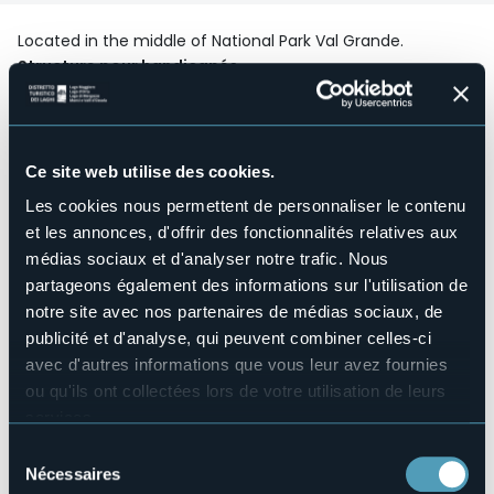
Located in the middle of National Park Val Grande.
Structure pour handicapés
No
Wellness
No
Salles de conférences
Ce site web utilise des cookies.
No
Les cookies nous permettent de personnaliser le contenu
Piscine
et les annonces, d'offrir des fonctionnalités relatives aux
No
médias sociaux et d'analyser notre trafic. Nous
Animaux acceptés
partageons également des informations sur l'utilisation de
Sì
notre site avec nos partenaires de médias sociaux, de
Nombres de chambres
publicité et d'analyse, qui peuvent combiner celles-ci
2
avec d'autres informations que vous leur avez fournies
Nombres de lits
ou qu'ils ont collectées lors de votre utilisation de leurs
5
services.
E-mail
Pour plus d'informations sur les cookies, y compris sur la
info@cadelpitur.it
Sélection
manière de les gérer et de les supprimer,
cliquez ici
.
Nécessaires
du
Site Internet