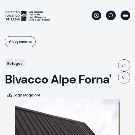
Aller
au
contenu
principal
Logements
Refuges
Bivacco Alpe Forna'
Lago Maggiore