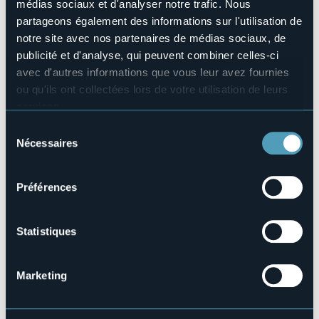
médias sociaux et d'analyser notre trafic. Nous
Animaux acceptés
partageons également des informations sur l'utilisation de
No
notre site avec nos partenaires de médias sociaux, de
Téléphone
publicité et d'analyse, qui peuvent combiner celles-ci
0323 776914
avec d'autres informations que vous leur avez fournies
Codice CIR
ou qu'ils ont collectées lors de votre utilisation de leurs
103030-BIV-00001
services.
Pour plus d'informations sur les cookies, y compris sur la
Sélection
manière de les gérer et de les supprimer,
cliquez ici
.
Nécessaires
du
Loc. Alpe Fornà
Vous pouvez trouver la politique de confidentialité
consentement
VALLE CANNOBINA (VB)
complète
ici
.
Préférences
Statistiques
Marketing
Ouvrir la carte