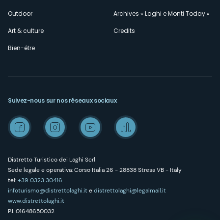
Outdoor
Archives « Laghi e Monti Today »
Art & culture
Credits
Bien-être
Suivez-nous sur nos réseaux sociaux
Distretto Turistico dei Laghi Scrl
Sede legale e operativa: Corso Italia 26 - 28838 Stresa VB - Italy
tel:
+39 0323 30416
infoturismo@distrettolaghi.it
e
distrettolaghi@legalmail.it
www.distrettolaghi.it
P.I. 01648650032