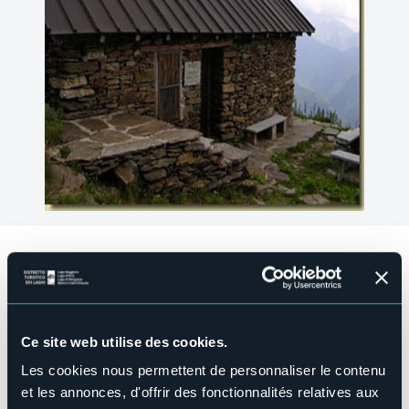
Structure pour handicapés
No
Wellness
No
Ce site web utilise des cookies.
Salles de conférences
No
Les cookies nous permettent de personnaliser le contenu
Piscine
et les annonces, d'offrir des fonctionnalités relatives aux
No