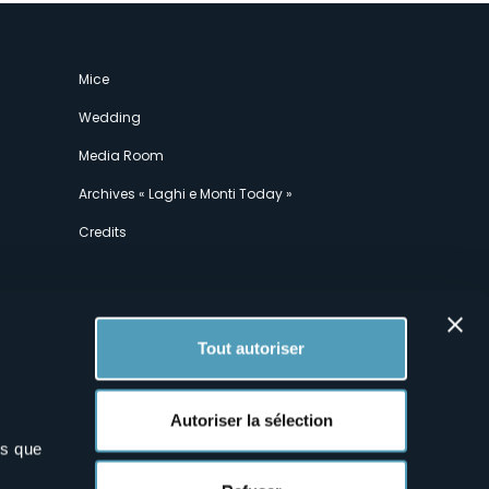
Mice
Wedding
Media Room
Archives « Laghi e Monti Today »
Credits
Tout autoriser
Autoriser la sélection
ns que
x