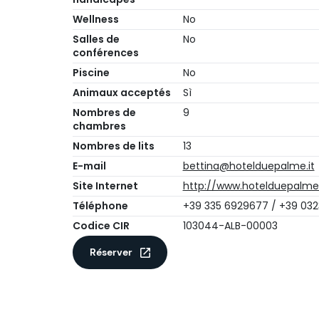
Wellness
No
Salles de
No
conférences
Piscine
No
Animaux acceptés
Sì
Nombres de
9
chambres
Nombres de lits
13
E-mail
bettina@hotelduepalme.it
Site Internet
http://www.hotelduepalme.
Téléphone
+39 335 6929677 / +39 032
Codice CIR
103044-ALB-00003
Réserver