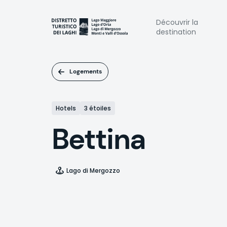
Aller
au
Naviga
Découvrir la
contenu
destination
principal
princi
Logements
Hotels
3 étoiles
Bettina
Lago di Mergozzo