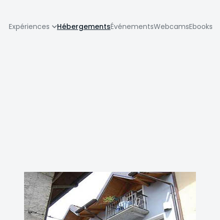
zione
Expériences
Hébergements
Événements
Webcams
Ebooks
pale