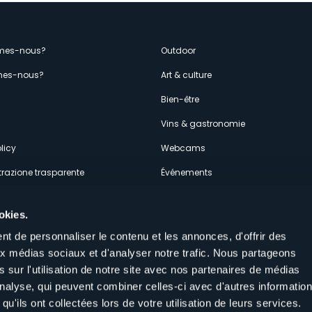
enù
mes-nous?
Outdoor
es-nous?
Art & culture
econdario
s
Bien-être
Vins & gastronomie
licy
Webcams
razione trasparente
Événements
ces
Hébergements
okies.
t de personnaliser le contenu et les annonces, d'offrir des
aux médias sociaux et d'analyser notre trafic. Nous partageons
 sur l'utilisation de notre site avec nos partenaires de médias
'analyse, qui peuvent combiner celles-ci avec d'autres informatio
Suivez-nous sur nos réseaux sociau
qu'ils ont collectées lors de votre utilisation de leurs services.
aly