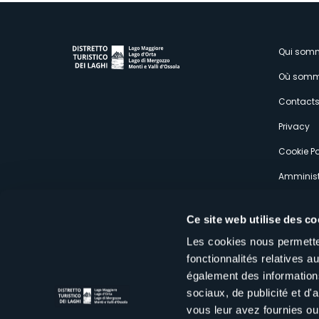
M
Qui som
Où somm
s
Contact
Privacy
Cookie Po
Amminist
Expérien
Ce site web utilise des co
Les cookies nous permetten
fonctionnalités relatives 
également des informations
sociaux, de publicité et d
Distretto Turistico dei Laghi Scrl
vous leur avez fournies ou 
Sede legale e operativa: Corso Italia 26 - 28838 Stresa VB - It