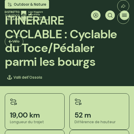
Aller
Outdoor & Nature
au
contenu
ITINÉRAIRE
principal
CYCLABLE : Cyclable
Vélo
du Toce/Pédaler
parmi les bourgs
Valli dell'Ossola
19,00 km
52 m
Longueur du trajet
Différence de hauteur