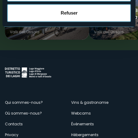
Vélo
Vélo
CYCLOTOURISM: Giro d’Italia -
ITINÉRAIRE CYCLAB
Refuser
Domodossola/Cascata del
de la Toce: Collina
Toce
de Villadossola
Valli dell'Ossola
Valli dell'Ossola
Menù
Qui sommes-nous?
Vins & gastronomie
Où sommes-nous?
Webcams
secondario
Contacts
Événements
Privacy
Hébergements