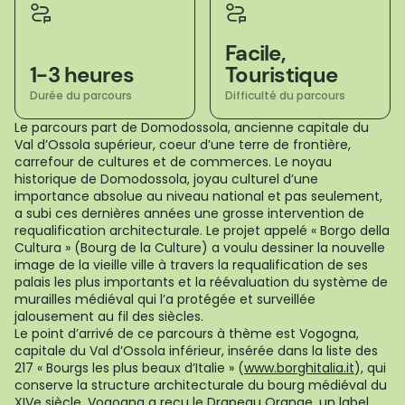
Facile,
1-3 heures
Touristique
Durée du parcours
Difficulté du parcours
Le parcours part de Domodossola, ancienne capitale du
Val d’Ossola supérieur, coeur d’une terre de frontière,
carrefour de cultures et de commerces. Le noyau
historique de Domodossola, joyau culturel d’une
importance absolue au niveau national et pas seulement,
a subi ces dernières années une grosse intervention de
requalification architecturale. Le projet appelé « Borgo della
Cultura » (Bourg de la Culture) a voulu dessiner la nouvelle
image de la vieille ville à travers la requalification de ses
palais les plus importants et la réévaluation du système de
murailles médiéval qui l’a protégée et surveillée
jalousement au fil des siècles.
Le point d’arrivé de ce parcours à thème est Vogogna,
capitale du Val d’Ossola inférieur, insérée dans la liste des
217 « Bourgs les plus beaux d’Italie » (
www.borghitalia.it
), qui
conserve la structure architecturale du bourg médiéval du
XIVe siècle. Vogogna a reçu le Drapeau Orange, un label