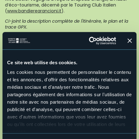
d’éco-tourisme, décerné par le Touring Club Italien
(
www.bandierearancioni.it
).
Ci-joint la description complète de l'itinéraire, le plan et la
trace GPX.
Live
Beau temps passagèrement
28845 - Domodossola (VB)
26,5°
nuageux
Ce site web utilise des cookies.
Les cookies nous permettent de personnaliser le contenu
et les annonces, d'offrir des fonctionnalités relatives aux
médias sociaux et d'analyser notre trafic. Nous
partageons également des informations sur l'utilisation de
notre site avec nos partenaires de médias sociaux, de
publicité et d'analyse, qui peuvent combiner celles-ci
avec d'autres informations que vous leur avez fournies
Ouvrir la carte
ou qu'ils ont collectées lors de votre utilisation de leurs
services.