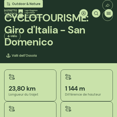
Aller
Outdoor & Nature
au
contenu
CYCLOTOURISME:
principal
Giro d'Italia - San
Vélo
Domenico
Valli dell'Ossola
23,80 km
1 144 m
Longueur du trajet
Différence de hauteur