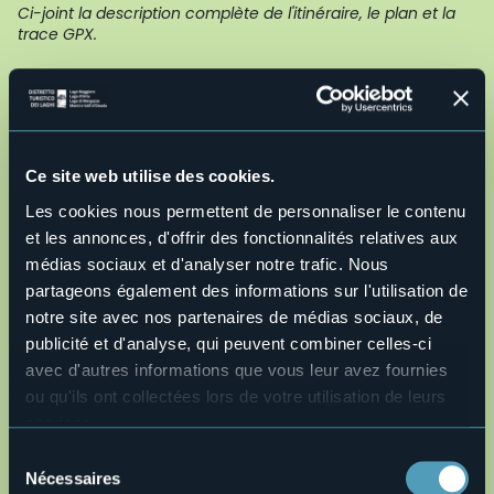
Ci-joint la description complète de l'itinéraire, le plan et la
trace GPX.
Live
23,1°
Stazione FS Domodossola
Ciel clair
Ce site web utilise des cookies.
28845 - Domodossola (VB)
Les cookies nous permettent de personnaliser le contenu
et les annonces, d'offrir des fonctionnalités relatives aux
médias sociaux et d'analyser notre trafic. Nous
partageons également des informations sur l'utilisation de
notre site avec nos partenaires de médias sociaux, de
publicité et d'analyse, qui peuvent combiner celles-ci
avec d'autres informations que vous leur avez fournies
ou qu'ils ont collectées lors de votre utilisation de leurs
Ouvrir la carte
services.
Pour plus d'informations sur les cookies, y compris sur la
Sélection
manière de les gérer et de les supprimer,
cliquez ici
.
Nécessaires
du
o30-giro-d-italia-san-domenico-bc.gpx