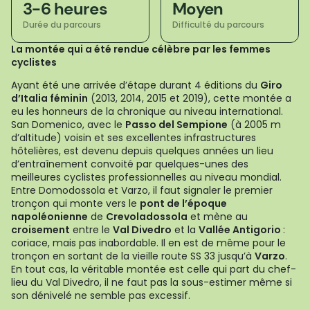
3-6 heures
Moyen
Durée du parcours
Difficulté du parcours
La montée qui a été rendue célèbre par les femmes
cyclistes
Ayant été une arrivée d’étape durant 4 éditions du
Giro
d’Italia féminin
(2013, 2014, 2015 et 2019), cette montée a
eu les honneurs de la chronique au niveau international.
San Domenico, avec le
Passo del Sempione
(à 2005 m
d’altitude) voisin et ses excellentes infrastructures
hôtelières, est devenu depuis quelques années un lieu
d’entraînement convoité par quelques-unes des
meilleures cyclistes professionnelles au niveau mondial.
Entre Domodossola et Varzo, il faut signaler le premier
tronçon qui monte vers le
pont de l’époque
napoléonienne
de
Crevoladossola
et mène au
croisement
entre le
Val Divedro
et la
Vallée Antigorio
:
coriace, mais pas inabordable. Il en est de même pour le
tronçon en sortant de la vieille route SS 33 jusqu’à
Varzo
.
En tout cas, la véritable montée est celle qui part du chef-
lieu du Val Divedro, il ne faut pas la sous-estimer même si
son dénivelé ne semble pas excessif.