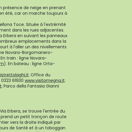
n présence de neige en prenant
t en été, car on marche toujours à
ellona Toce. Située à l'extrémité
ement dans les rues adjacentes.
a Erbera en suivant les panneaux
 nombreux emplacements dans la
rcourt à l'aller un des nivellements
igne Novara-Borgomanero-
. En train : ligne Novara-
om
). En bateau : ligne Orta-
strettolaghi.it;
Office du
9 0323 61930
www.visitomegna.it;
t
; Parco della Fantasia Gianni
ia Erbera, se trouve l'entrée du
on prend un petit tronçon de route
er vers la droite indiqué par
cours de Santé et à un toboggan