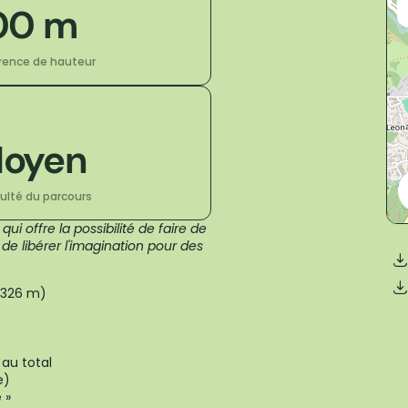
00 m
érence de hauteur
oyen
culté du parcours
ui offre la possibilité de faire de
e libérer l'imagination pour des
(326 m)
au total
e)
 »