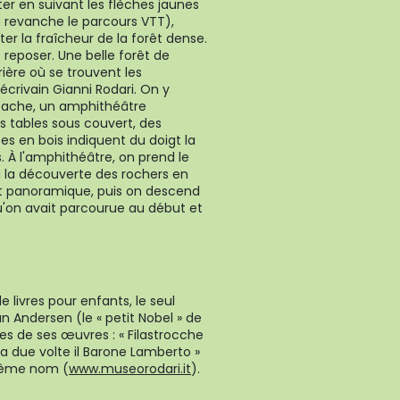
r en suivant les flèches jaunes
n revanche le parcours VTT),
ter la fraîcheur de la forêt dense.
reposer. Une belle forêt de
rière où se trouvent les
l'écrivain Gianni Rodari. On y
-cache, un amphithéâtre
s tables sous couvert, des
tes en bois indiquent du doigt la
. À l'amphithéâtre, on prend le
 la découverte des rochers en
t panoramique, puis on descend
'on avait parcourue au début et
 livres pour enfants, le seul
ian Andersen (le « petit Nobel » de
es de ses œuvres : « Filastrocche
'era due volte il Barone Lamberto »
u même nom (
www.museorodari.it
).