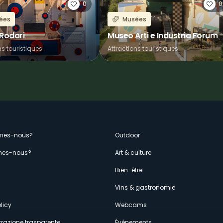
0
0
ées
Musées
Rodari
Museo Arti e Industria Forum
ns touristiques
Attractions touristiques
enù
mes-nous?
Outdoor
es-nous?
Art & culture
econdario
s
Bien-être
Vins & gastronomie
licy
Webcams
razione trasparente
Événements