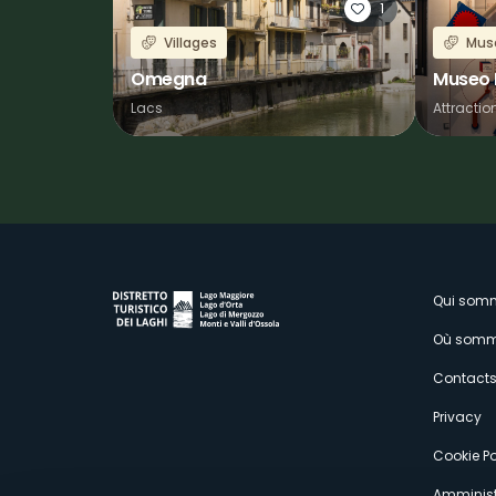
1
Villages
Mus
Omegna
Museo 
Lacs
Attractio
M
Qui som
Où somm
s
Contact
Privacy
Cookie Po
Amminist