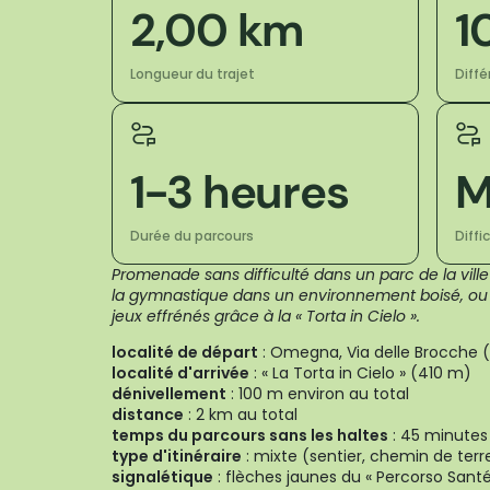
2,00 km
1
Longueur du trajet
Diff
1-3 heures
M
Durée du parcours
Diffi
Promenade sans difficulté dans un parc de la ville q
la gymnastique dans un environnement boisé, ou d
jeux effrénés grâce à la « Torta in Cielo ».
localité de départ
: Omegna, Via delle Brocche 
localité d'arrivée
: « La Torta in Cielo » (410 m)
dénivellement
: 100 m environ au total
distance
: 2 km au total
temps du parcours sans les haltes
: 45 minutes 
type d'itinéraire
: mixte (sentier, chemin de terr
signalétique
: flèches jaunes du « Percorso Santé