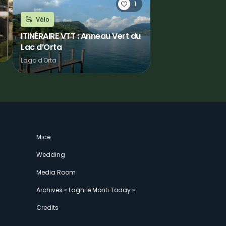
1
Vélo
ITINÉRAIRE VTT : Anneau Vert du
Lac d’Orta
Lago d'Orta
Mice
Wedding
Media Room
Archives « Laghi e Monti Today »
Credits