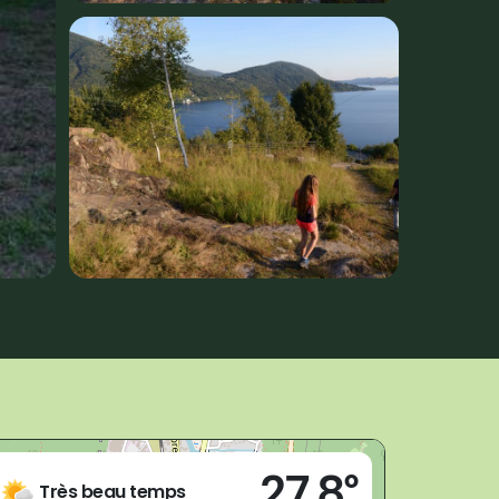
Live
27,8°
Omegna (VB)
Très beau temps