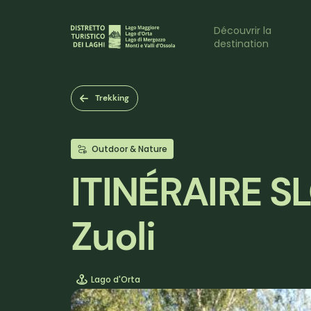
Aller
au
Naviga
Découvrir la
contenu
destination
principal
princi
Trekking
Outdoor & Nature
ITINÉRAIRE 
Zuoli
Lago d'Orta