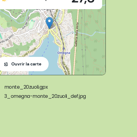
Ouvrir la carte
monte_20zuoli.gpx
3_omegna-monte_20zuoli_def.jpg