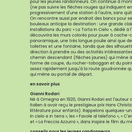
pour les jeunes randonneurs. On continue à monte
(ne pas suivre les flèches rouges qui indiquent e
progressivement d'une station à l'autre, sans quit
On rencontre aussi par endroit des bancs pour se 
bouleaux anticipe la destination : une grande clai
installations du parc « La Torta in Cielo », dédié à 
découvrira les murs colorés pour jouer à cache
panoramique, une très longue poulie ainsi que de
toilettes et une fontaine, tandis que des silhouet
direction à prendre ou des activités intéressantes
chemin descendant (flèches jaunes) qui mène à
forme de coupe, du rocher–toboggan et du poin
assez rapidement jusqu'à la route goudronnée qu
qui mène au portail de départ.
en savoir plus
Gianni Rodari
Né à Omegna en 1920, Gianni Rodari est l'auteur de
Italien à avoir reçu le prestigieux prix Hans Christ
littérature pour enfants). Rappelons quelques-un
in cielo e in terra », les « Favole al telefono », « C
et « La Freccia Azzurra », dans inspire le film d
conseils pour les jeunes randonneurs