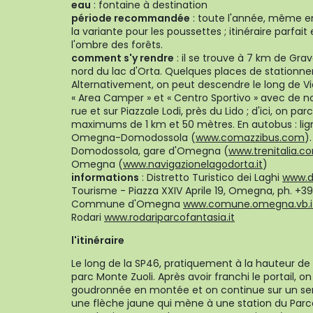
eau
: fontaine à destination
période recommandée
: toute l'année, même e
la variante pour les poussettes ; itinéraire parfai
l'ombre des forêts.
comment s'y rendre
: il se trouve à 7 km de Grav
nord du lac d'Orta. Quelques places de stationn
Alternativement, on peut descendre le long de Vi
« Area Camper » et « Centro Sportivo » avec de
rue et sur Piazzale Lodi, près du Lido ; d'ici, on pa
maximums de 1 km et 50 mètres. En autobus : l
Omegna-Domodossola (
www.comazzibus.com
)
Domodossola, gare d'Omegna (
www.trenitalia.c
Omegna (
www.navigazionelagodorta.it
)
informations
: Distretto Turistico dei Laghi
www.di
Tourisme - Piazza XXIV Aprile 19, Omegna, ph. +3
Commune d'Omegna
www.comune.omegna.vb.i
Rodari
www.rodariparcofantasia.it
l'itinéraire
Le long de la SP46, pratiquement à la hauteur de V
parc Monte Zuoli. Après avoir franchi le portail, 
goudronnée en montée et on continue sur un senti
une flèche jaune qui mène à une station du Par