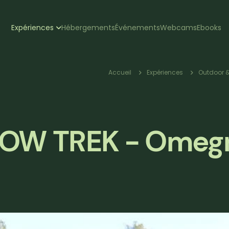
zione
Expériences
Hébergements
Événements
Webcams
Ebooks
pale
Fil
Accueil
Expériences
Outdoor &
d'Ariane
SLOW TREK - Ome