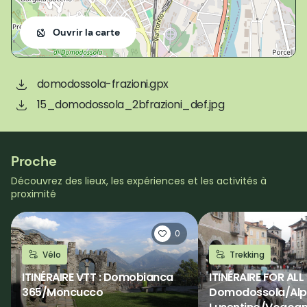
Ouvrir la carte
domodossola-frazioni.gpx
15_domodossola_2bfrazioni_def.jpg
Proche
Découvrez des lieux, les expériences et les activités à
proximité
0
Vélo
Trekking
ITINÉRAIRE VTT : Domobianca
ITINÉRAIRE FOR ALL 
365/Moncucco
Domodossola/Alp