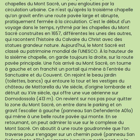
chapelles du Mont Sacré, un peu englouties par la
circulation urbaine. Ce n'est qu'après la troisième chapelle
qu’on gravit enfin une route pavée large et abrupte,
pratiquement fermée à la circulation. C'est le début d'un
voyage dans le temps, rythmé par les chapelles du Mont
Sacré construites en 1657, différentes les unes des autres,
qui racontent l'histoire du Calvaire du Christ avec des
statues grandeur nature. Aujourd'hui, le Mont Sacré est
classé au patrimoine mondial de l'UNESCO. À la hauteur de
la sixième chapelle, on garde toujours la droite, sur la route
pavée principale. Une fois arrivé au Mont Sacré, on tourne
à gauche et on franchit un portail qui mène à l'entrée du
Sanctuaire et du Couvent. On rejoint le beau jardin
(toilettes, bancs) qui entoure la tour et les vestiges du
château de Mattarella du VIe siècle, d'origine lombarde et
détruit au XVe siècle, qui offre une vue aérienne sur
Domodossola (413 m). On revient sur nos pas pour quitter
la zone du Mont Sacré, on entre dans le parking et on
gravit l'escalier à gauche (panneau San Defendente A01a)
qui mène à une belle route pavée qui monte. En se
retournant, on peut admirer la vue sur le complexe du
Mont Sacré. On aboutit à une route goudronnée que l’on
traverse pour s’engager sur un chemin pavé (panneau San