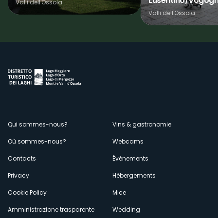
Lusentino/Vogog
Valli dell'Ossola
Valli dell'Ossola
Menù
Qui sommes-nous?
Vins & gastronomie
Où sommes-nous?
Webcams
secondario
Contacts
Événements
Privacy
Hébergements
Cookie Policy
Mice
Amministrazione trasparente
Wedding