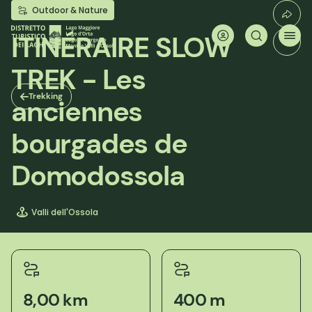
Aller
Outdoor & Nature
au
contenu
ITINÉRAIRE SLOW
principal
TREK - Les
Trekking
anciennes
bourgades de
Domodossola
Valli dell'Ossola
8,00 km
400 m