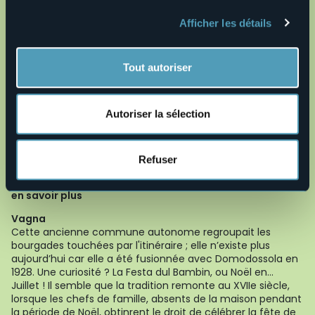
jusqu'à la Via Di Vittorio. Ici, on tourne à droite vers le rond-
Afficher les détails
point (attention : il n'y a pas de trottoir !). Au rond-point, on
continue tout droit dans la Via Giovanni Mauro en passant
devant l'hôpital. Au premier feu, on tourne à gauche puis à
droite en direction de la vieille ville. Le centre de
Tout autoriser
Domodossola est une zone piétonne dont la merveilleuse
âme médiévale est composée de bâtiments précieux, de
petites places et de ruelles étroites. On conseille de s’y
Autoriser la sélection
promener à la découverte des principaux monuments de
la ville comme la Collégiale SS Gervasio et Protasio du
XVIIIe siècle, les arcades de Piazza Mercato du XVe siècle,
les Palais Silva et San Francesco. Après avoir traversé la
Refuser
vieille ville, on revient à la gare en bouclant la boucle.
en savoir plus
Vagna
Cette ancienne commune autonome regroupait les
bourgades touchées par l'itinéraire ; elle n’existe plus
aujourd’hui car elle a été fusionnée avec Domodossola en
1928. Une curiosité ? La Festa dul Bambin, ou Noël en...
Juillet ! Il semble que la tradition remonte au XVIIe siècle,
lorsque les chefs de famille, absents de la maison pendant
la période de Noël, obtinrent le droit de célébrer la fête de