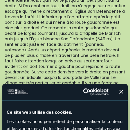
Defendente A01a) qui monte jusqu’à un petit pont sur la
droite. Si l’on continue tout droit, on s’engage sur un sentier
escarpé qui mène directement à l'Église San Defendente à
travers la forêt. L’itinéraire que l’on affronte après le petit
pont sur la droite et qui mène à la route goudronnée est
bien plus graduel. On remonte la route goudronnée qui
décrit de larges tournants, jusqu’à la Chapelle de Marisch
puis jusqu'à l'Église blanche San Defendente (549 m). Un
sentier part juste en face du bâtiment (panneau
Vallesone). Après un départ agréable, la montée devient
de plus en plus difficile en traversant une belle hêtraie. Il
faut faire attention lorsqu’on arrive au seul carrefour
évident : on doit tourner à gauche pour rejoindre la route
goudronnée. Suivre cette dernière vers la droite en passant
devant un édicule jusqu’à la bourgade de Vallesone. Le
village est très particulier et agréable, il y a une fontaine
(l’eau n’est pas contrôlée) et un pressoir géant en bois
mais, surtout, de nombreuses silhouettes d'enfants et
d'animaux surgissent des points les plus improbables et
curieux. Vous atteignez ici le point culminant de l’ensemble
de l’itinéraire (670 m). On passe devant l'Oratoire San
Ce site web utilise des cookies.
Gaudenzio et à la sortie du village, juste avant le
croisement où se trouve l'arrêt de bus, on descend en
Les cookies nous permettent de personnaliser le contenu
empruntant un chemin de terre à droite (panneau Motto).
et les annonces, d'offrir des fonctionnalités relatives aux