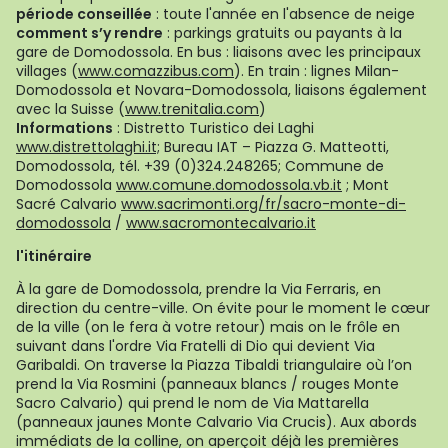
période conseillée
: toute l'année en l'absence de neige
comment s’y rendre
: parkings gratuits ou payants à la
gare de Domodossola. En bus : liaisons avec les principaux
villages (
www.comazzibus.com
). En train : lignes Milan-
Domodossola et Novara-Domodossola, liaisons également
avec la Suisse (
www.trenitalia.com
)
Informations
: Distretto Turistico dei Laghi
www.distrettolaghi.it;
Bureau IAT – Piazza G. Matteotti,
Domodossola, tél. +39 (0)324.248265; Commune de
Domodossola
www.comune.domodossola.vb.it
; Mont
Sacré Calvario
www.sacrimonti.org/fr/sacro-monte-di-
domodossola
/
www.sacromontecalvario.it
l'itinéraire
À la gare de Domodossola, prendre la Via Ferraris, en
direction du centre-ville. On évite pour le moment le cœur
de la ville (on le fera à votre retour) mais on le frôle en
suivant dans l'ordre Via Fratelli di Dio qui devient Via
Garibaldi. On traverse la Piazza Tibaldi triangulaire où l’on
prend la Via Rosmini (panneaux blancs / rouges Monte
Sacro Calvario) qui prend le nom de Via Mattarella
(panneaux jaunes Monte Calvario Via Crucis). Aux abords
immédiats de la colline, on aperçoit déjà les premières