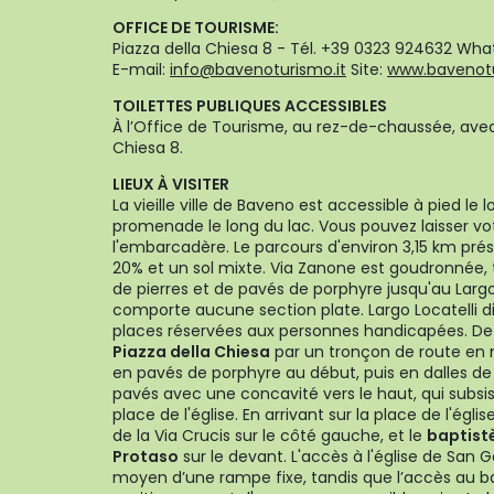
OFFICE DE TOURISME:
Piazza della Chiesa 8 - Tél. +39 0323 924632 Wha
E-mail:
info@bavenoturismo.it
Site:
www.bavenotu
TOILETTES PUBLIQUES ACCESSIBLES
À l’Office de Tourisme, au rez-de-chaussée, avec 
Chiesa 8.
LIEUX À VISITER
La vieille ville de Baveno est accessible à pied le l
promenade le long du lac. Vous pouvez laisser vot
l'embarcadère. Le parcours d'environ 3,15 km prés
20% et un sol mixte. Via Zanone est goudronnée,
de pierres et de pavés de porphyre jusqu'au Largo 
comporte aucune section plate. Largo Locatelli d
places réservées aux personnes handicapées. De 
Piazza della Chiesa
par un tronçon de route en
en pavés de porphyre au début, puis en dalles de 
pavés avec une concavité vers le haut, qui subsis
place de l'église. En arrivant sur la place de l'égl
de la Via Crucis sur le côté gauche, et le
baptistè
Protaso
sur le devant. L'accès à l'église de San 
moyen d’une rampe fixe, tandis que l’accès au ba