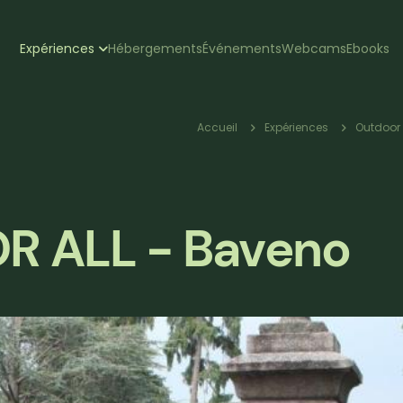
zione
Expériences
Hébergements
Événements
Webcams
Ebooks
pale
Fil
Accueil
Expériences
Outdoor 
d'Ariane
OR ALL - Baveno