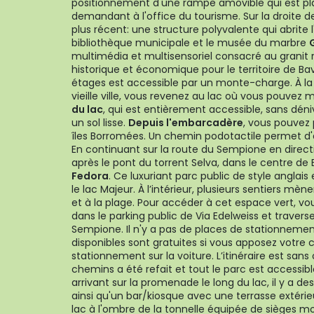
positionnement d'une rampe amovible qui est pl
demandant à l'office du tourisme. Sur la droite d
plus récent: une structure polyvalente qui abrite l
bibliothèque municipale et le musée du marbre
multimédia et multisensoriel consacré au granit
historique et économique pour le territoire de Ba
étages est accessible par un monte-charge. À la
vieille ville, vous revenez au lac où vous pouvez 
du lac
, qui est entièrement accessible, sans déniv
un sol lisse.
Depuis l'embarcadère
, vous pouvez 
îles Borromées. Un chemin podotactile permet d
En continuant sur la route du Sempione en direct
après le pont du torrent Selva, dans le centre de
Fedora
. Ce luxuriant parc public de style anglai
le lac Majeur. À l’intérieur, plusieurs sentiers mè
et à la plage. Pour accéder à cet espace vert, vo
dans le parking public de Via Edelweiss et travers
Sempione. Il n'y a pas de places de stationnement
disponibles sont gratuites si vous apposez votre
stationnement sur la voiture. L’itinéraire est sans 
chemins a été refait et tout le parc est accessible
arrivant sur la promenade le long du lac, il y a de
ainsi qu'un bar/kiosque avec une terrasse extérieu
lac à l'ombre de la tonnelle équipée de sièges m