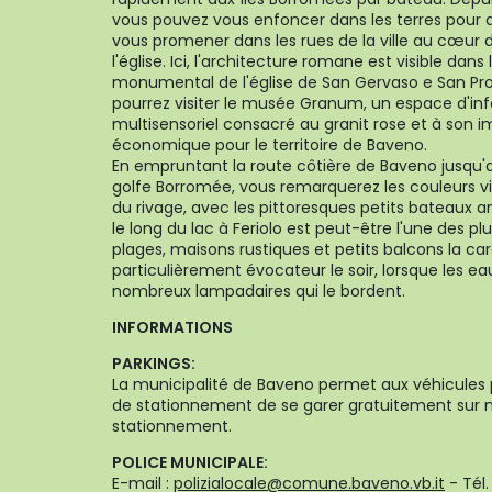
vous pouvez vous enfoncer dans les terres pour a
vous promener dans les rues de la ville au cœur d
l'église. Ici, l'architecture romane est visible da
monumental de l'église de San Gervaso e San Pro
pourrez visiter le musée Granum, un espace d'in
multisensoriel consacré au granit rose et à son i
économique pour le territoire de Baveno.
En empruntant la route côtière de Baveno jusqu'au 
golfe Borromée, vous remarquerez les couleurs vi
du rivage, avec les pittoresques petits bateaux 
le long du lac à Feriolo est peut-être l'une des pl
plages, maisons rustiques et petits balcons la ca
particulièrement évocateur le soir, lorsque les ea
nombreux lampadaires qui le bordent.
INFORMATIONS
PARKINGS:
La municipalité de Baveno permet aux véhicules
de stationnement de se garer gratuitement sur n
stationnement.
POLICE MUNICIPALE:
E-mail :
polizialocale@comune.baveno.vb.it
- Tél