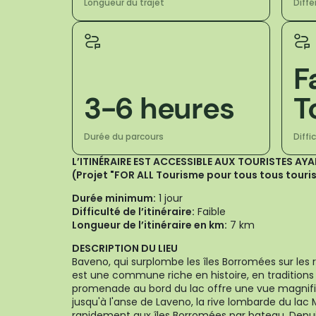
Longueur du trajet
Diff
F
3-6 heures
T
Durée du parcours
Diffi
L’ITINÉRAIRE EST ACCESSIBLE AUX TOURISTES AY
(Projet "FOR ALL Tourisme pour tous tous touri
Durée minimum:
1 jour
Difficulté de l’itinéraire:
Faible
Longueur de l’itinéraire en km:
7 km
DESCRIPTION DU LIEU
Baveno, qui surplombe les îles Borromées sur les 
est une commune riche en histoire, en traditions 
promenade au bord du lac offre une vue magnifi
jusqu'à l'anse de Laveno, la rive lombarde du lac
rapidement aux îles Borromées par bateau. Depui