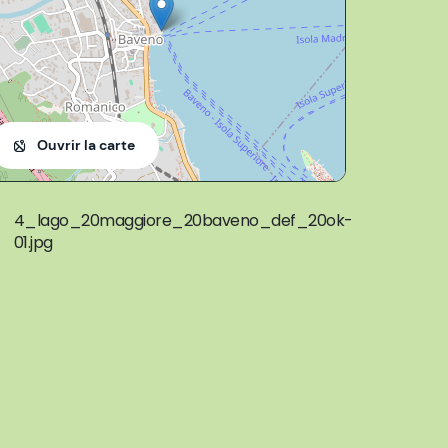
Ouvrir la carte
4_lago_20maggiore_20baveno_def_20ok-
01.jpg