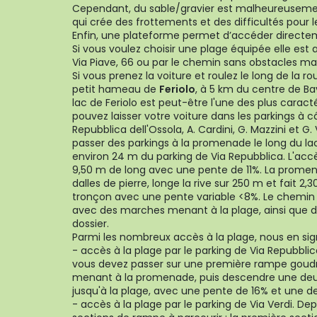
Cependant, du sable/gravier est malheureuseme
qui crée des frottements et des difficultés pour l
Enfin, une plateforme permet d’accéder directem
Si vous voulez choisir une plage équipée elle est 
Via Piave, 66 ou par le chemin sans obstacles mat
Si vous prenez la voiture et roulez le long de la ro
petit hameau de
Feriolo
, à 5 km du centre de B
lac de Feriolo est peut-être l'une des plus caract
pouvez laisser votre voiture dans les parkings à c
Repubblica dell'Ossola, A. Cardini, G. Mazzini et 
passer des parkings à la promenade le long du lac
environ 24 m du parking de Via Repubblica. L'acc
9,50 m de long avec une pente de 11%. La promenad
dalles de pierre, longe la rive sur 250 m et fait 2,
tronçon avec une pente variable <8%. Le chemin 
avec des marches menant à la plage, ainsi que 
dossier.
Parmi les nombreux accès à la plage, nous en sig
- accès à la plage par le parking de Via Repubblica
vous devez passer sur une première rampe goud
menant à la promenade, puis descendre une d
jusqu'à la plage, avec une pente de 16% et une 
- accès à la plage par le parking de Via Verdi. Dep