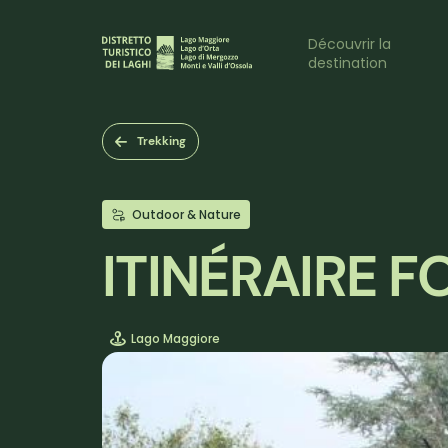
Aller
au
Naviga
Découvrir la
contenu
destination
principal
princi
Trekking
Outdoor & Nature
ITINÉRAIRE F
Lago Maggiore