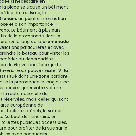
acée si nécessaire en
e la place se trouve un bâtiment
'office du tourisme, la
Granum
, un point d'information
 rose et à son importance
veno. Le bâtiment à plusieurs
 fin de la promenade dans la
marcher le long de la
promenade
ellations particulières et avec
prendre le bateau pour visiter les
'accéder au débarcadère.
ion de Gravellona Toce, juste
 Baveno, vous pouvez visiter
Villa
s est situé dans une zone bordant
nent à la promenade le long du lac
us pouvez garer votre voiture
er la route nationale du
 réservées, mais celles qui sont
 carte européenne de
obstacles matériels, le sol des
. Au bout de l’itinéraire, en
s toilettes publiques accessibles,
re pour profiter de la vue sur le
obiles avec accoudoirs.