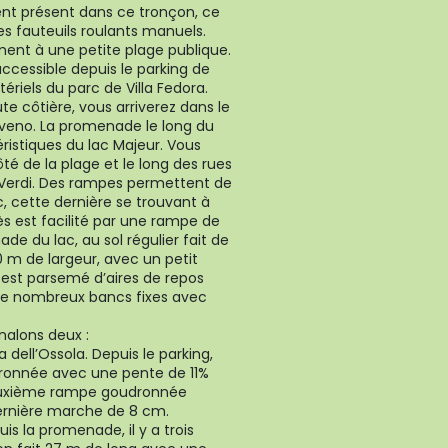
nt présent dans ce tronçon, ce
es fauteuils roulants manuels.
ent à une petite plage publique.
accessible depuis le parking de
ériels du parc de Villa Fedora.
ute côtière, vous arriverez dans le
aveno. La promenade le long du
éristiques du lac Majeur. Vous
ôté de la plage et le long des rues
G. Verdi. Des rampes permettent de
, cette dernière se trouvant à
ès est facilité par une rampe de
e du lac, au sol régulier fait de
30 m de largeur, avec un petit
est parsemé d’aires de repos
de nombreux bancs fixes avec
nalons deux :
 dell’Ossola. Depuis le parking,
ronnée avec une pente de 11%
euxième rampe goudronnée
dernière marche de 8 cm.
uis la promenade, il y a trois