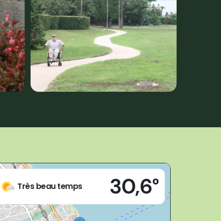
Live
30,6°
Baveno (VB)
Très beau temps