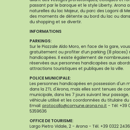
passant par le baroque et le style Liberty. Arona
naturelles du lac Majeur, du parc des Lagoni di M
des moments de détente au bord du lac ou dans le
du shopping et se divertir.
INFORMATIONS
PARKINGS:
Sur le Piazzale Aldo Moro, en face de la gare, vou
gratuitement ou profiter d’un parking (8 places)
handicapées. Il existe également de nombreuse
réservées aux personnes handicapées aux abords 
attractions touristiques et publiques de la ville.
POLICE MUNICIPALE:
Les personnes handicapées en possession d'un 
dans la ZTL d'Arona, mais elles sont tenues de c
municipale, dans les 7 jours suivant leur passage
véhicule utilisé et les coordonnées du titulaire d
Email:
protocollo@comune.arona.no.it
- Tél: +39 
5359636
OFFICE DE TOURISME:
Largo Pietro Vidale, 2 - Arona - Tél. +39 0322 2436