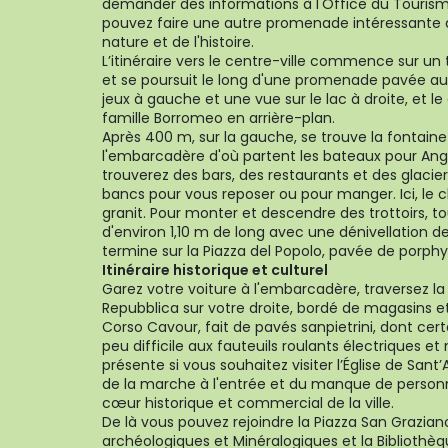
demander des informations à l'Office du Tourisme
pouvez faire une autre promenade intéressante d
nature et de l'histoire.
L’itinéraire vers le centre-ville commence sur un t
et se poursuit le long d'une promenade pavée au 
jeux à gauche et une vue sur le lac à droite, et l
famille Borromeo en arrière-plan.
Après 400 m, sur la gauche, se trouve la fontaine d'
l'embarcadère d'où partent les bateaux pour Ange
trouverez des bars, des restaurants et des glacie
bancs pour vous reposer ou pour manger. Ici, le c
granit. Pour monter et descendre des trottoirs, to
d'environ 1,10 m de long avec une dénivellation 
termine sur la Piazza del Popolo, pavée de porphy
Itinéraire historique et culturel
Garez votre voiture à l'embarcadère, traversez la
Repubblica sur votre droite, bordé de magasins e
Corso Cavour, fait de pavés sanpietrini, dont cer
peu difficile aux fauteuils roulants électriques e
présente si vous souhaitez visiter l’Église de San
de la marche à l'entrée et du manque de personne
cœur historique et commercial de la ville.
De là vous pouvez rejoindre la Piazza San Grazian
archéologiques et Minéralogiques et la Bibliothèqu