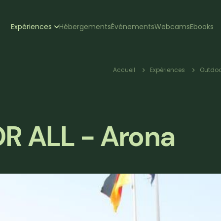
zione
Expériences
Hébergements
Événements
Webcams
Ebooks
pale
Fil
Accueil
Expériences
Outdoo
d'Ariane
OR ALL - Arona