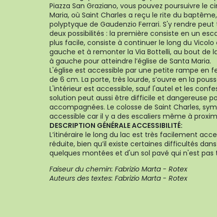
Piazza San Graziano, vous pouvez poursuivre le circ
Maria, où Saint Charles a reçu le rite du baptême
polyptyque de Gaudenzio Ferrari. S'y rendre peut tou
deux possibilités : la première consiste en un escal
plus facile, consiste à continuer le long du Vicolo 
gauche et à remonter la Via Bottelli, au bout de l
à gauche pour atteindre l’église de Santa Maria.
L'église est accessible par une petite rampe en 
de 6 cm. La porte, très lourde, s’ouvre en la pou
L'intérieur est accessible, sauf l'autel et les co
solution peut aussi être difficile et dangereuse 
accompagnées. Le colosse de Saint Charles, symb
accessible car il y a des escaliers même à prox
DESCRIPTION GÉNÉRALE ACCESSIBILITÉ:
L’itinéraire le long du lac est très facilement ac
réduite, bien qu’il existe certaines difficultés dans 
quelques montées et d'un sol pavé qui n'est pas 
Faiseur du chemin: Fabrizio Marta - Rotex
Auteurs des textes: Fabrizio Marta - Rotex