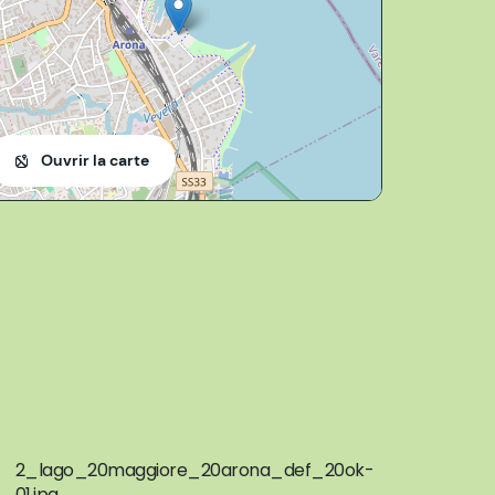
Ouvrir la carte
2_lago_20maggiore_20arona_def_20ok-
01.jpg