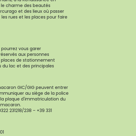
 a le charme des beautés
ercurago et des lieux où passer
s rues et les places pour faire
s pourrez vous garer
 réservés aux personnes
s places de stationnement
du lac et des principales
macaron GIC/GIG peuvent entrer
ommuniquer au siège de la police
, la plaque d'immatriculation du
u macaron.
0322 231218/238 – +39 331
01