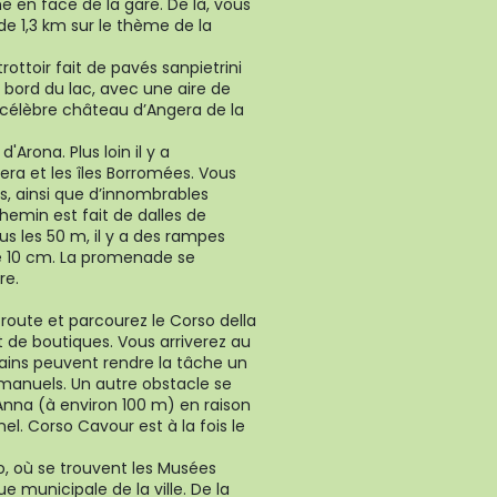
 en face de la gare. De là, vous
e 1,3 km sur le thème de la
rottoir fait de pavés sanpietrini
bord du lac, avec une aire de
e célèbre château d’Angera de la
Arona. Plus loin il y a
ra et les îles Borromées. Vous
rs, ainsi que d’innombrables
hemin est fait de dalles de
us les 50 m, il y a des rampes
de 10 cm. La promenade se
re.
 route et parcourez le Corso della
t de boutiques. Vous arriverez au
tains peuvent rendre la tâche un
t manuels. Un autre obstacle se
t’Anna (à environ 100 m) en raison
l. Corso Cavour est à la fois le
o, où se trouvent les Musées
e municipale de la ville. De la