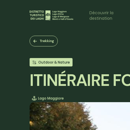
Aller
au
Naviga
Découvrir la
contenu
destination
principal
princi
Trekking
Outdoor & Nature
ITINÉRAIRE F
Lago Maggiore