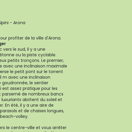
lpini - Arona
r profiter de la ville d'Arona.
ger
 vers le sud, il y a une
tonne ou la piste cyclable.
deux petits tronçons. Le premier,
e avec une inclinaison maximale
verse le petit pont sur le torrent
8 m avec une inclinaison
e goudronnée, le sentier
i est assez pratique pour les
e est parsemé de nombreux bancs
luxuriants abritent du soleil et
. En été, il y a une aire de
parasols et de chaises longues,
 beach-volley.
rs le centre-ville et vous arrêter