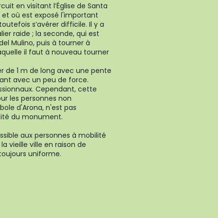
uit en visitant l’Église de Santa
, et où est exposé l'important
tefois s’avérer difficile. Il y a
ier raide ; la seconde, qui est
del Mulino, puis à tourner à
aquelle il faut à nouveau tourner
fer de 1 m de long avec une pente
ssant avec un peu de force.
nfessionnaux. Cependant, cette
pour les personnes non
ole d'Arona, n'est pas
imité du monument.
cessible aux personnes à mobilité
la vieille ville en raison de
toujours uniforme.