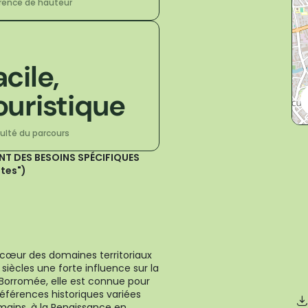
érence de hauteur
acile,
ouristique
culté du parcours
ANT DES BESOINS SPÉCIFIQUES
stes")
e cœur des domaines territoriaux
siècles une forte influence sur la
 Borromée, elle est connue pour
références historiques variées
omains, à la Renaissance en