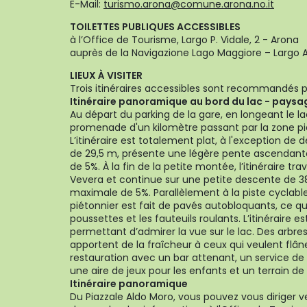
E-Mail:
turismo.arona@comune.arona.no.it
TOILETTES PUBLIQUES ACCESSIBLES
à l’Office de Tourisme, Largo P. Vidale, 2 - Arona
auprès de la Navigazione Lago Maggiore – Largo A
LIEUX À VISITER
Trois itinéraires accessibles sont recommandés pou
Itinéraire panoramique au bord du lac - paysa
Au départ du parking de la gare, en longeant le lac
promenade d'un kilomètre passant par la zone pié
L’itinéraire est totalement plat, à l'exception de 
de 29,5 m, présente une légère pente ascendant
de 5%. À la fin de la petite montée, l’itinéraire tra
Vevera et continue sur une petite descente de 3
maximale de 5%. Parallèlement à la piste cyclabl
piétonnier est fait de pavés autobloquants, ce qu
poussettes et les fauteuils roulants. L’itinérair
permettant d’admirer la vue sur le lac. Des arbres 
apportent de la fraîcheur à ceux qui veulent flâner
restauration avec un bar attenant, un service de 
une aire de jeux pour les enfants et un terrain de
Itinéraire panoramique
Du Piazzale Aldo Moro, vous pouvez vous diriger ve