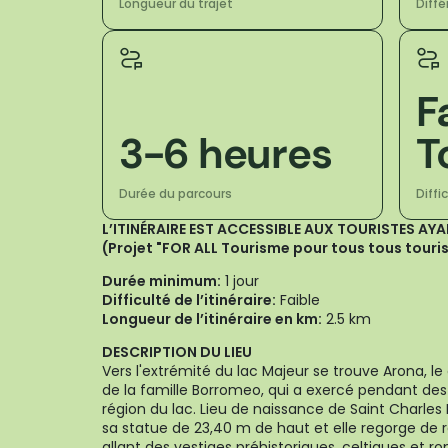
Longueur du trajet
Diff
F
3-6 heures
T
Durée du parcours
Diffi
L’ITINÉRAIRE EST ACCESSIBLE AUX TOURISTES AY
(Projet "FOR ALL Tourisme pour tous tous touri
Durée minimum:
1 jour
Difficulté de l’itinéraire:
Faible
Longueur de l’itinéraire en km:
2.5 km
DESCRIPTION DU LIEU
Vers l'extrémité du lac Majeur se trouve Arona, l
de la famille Borromeo, qui a exercé pendant des 
région du lac. Lieu de naissance de Saint Charles
sa statue de 23,40 m de haut et elle regorge de 
allant des vestiges préhistoriques, celtiques et r