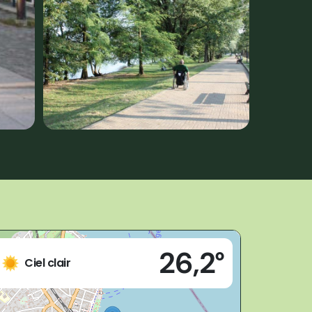
Live
26,2°
Piazzale Aldo Moro
Ciel clair
28041 - Orta San Giulio (NO)