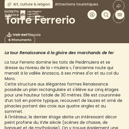
Aller
Art, culture & religion
Attractions touristiques
au
contenu
Torre Ferrerio
principal
Valli dell'Ossola
Monuments
La tour Renaissance à la gloire des marchands de fer
La tour Ferrerio domine les toits de Piedimulera et se
dresse au niveau de la « mulera », l'ancienne route qui
menait à la vallée Anzasca, à ses mines d'or et au col du
Moro.
Cette structure aux élégantes formes Renaissance
possède un plan rectangulaire et s'élève sur cinq étages
pour une hauteur totale de 30 mètres. Elle est couronnée
d’un toit en pointe typique, recouvert de lauzes et orné de
pinacles portant des croix aux quatre angles et au
sommet.
À l'intérieur, le dernier étage abrite un intéressant décor
peint profane du XVIe siècle (scènes de chasse, de
banquet et de mythologie). On y trouve également une