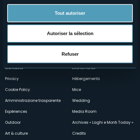
Tout autoriser
Autoriser la sélection
Menù
Qui sommes-nous?
Vins & gastronomie
Refuser
Où sommes-nous?
Webcams
secondario
Contacts
Événements
Privacy
Hébergements
Cookie Policy
Mice
Amministrazione trasparente
Wedding
Expériences
Media Room
Outdoor
Archives « Laghi e Monti Today »
Art & culture
Credits