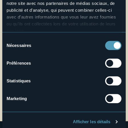
+39 0324 83105
notre site avec nos partenaires de médias sociaux, de
publicité et d'analyse, qui peuvent combiner celles-ci
Site web
avec d'autres informations que vous leur avez fournies
Live
ou qu'ils ont collectées lors de votre utilisation de leurs
services.
29,4°
Pour plus d'informations sur les cookies, y compris sur la
Via Protasi
Sélection
Pluies fortes
28885 - Piedimulera (VB)
manière de les gérer et de les supprimer,
cliquez ici
.
Nécessaires
du
Vous pouvez trouver la politique de confidentialité
consentement
complète
ici
.
Préférences
Statistiques
Marketing
Ouvrir la carte
Afficher les détails