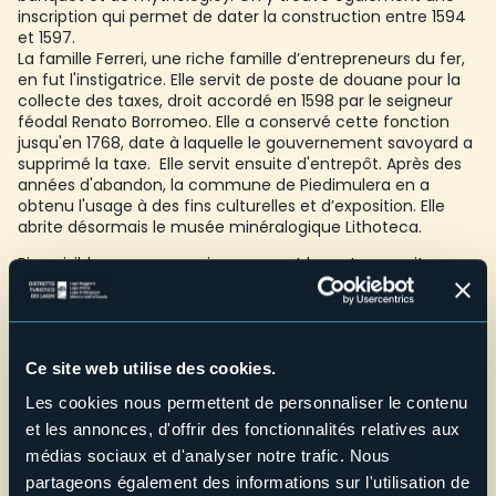
inscription qui permet de dater la construction entre 1594
et 1597.
La famille Ferreri, une riche famille d’entrepreneurs du fer,
en fut l'instigatrice. Elle servit de poste de douane pour la
collecte des taxes, droit accordé en 1598 par le seigneur
féodal Renato Borromeo. Elle a conservé cette fonction
jusqu'en 1768, date à laquelle le gouvernement savoyard a
supprimé la taxe. Elle servit ensuite d'entrepôt. Après des
années d'abandon, la commune de Piedimulera en a
obtenu l'usage à des fins culturelles et d’exposition. Elle
abrite désormais le musée minéralogique Lithoteca.
Bien visible pour ceux qui parcourent la route en voiture ou
qui empruntent l’ancien chemin muletier à pied pour
monter dans la vallée Anzasca. L'intérieur est ouvert à la
visite pendant les heures d’ouverture du musée Lithoteca,
ou sur demande.
Ce site web utilise des cookies.
©
Susy Mezzanotte
Les cookies nous permettent de personnaliser le contenu
E-mail
et les annonces, d'offrir des fonctionnalités relatives aux
protocollo@comune.piedimulera.vb.it
médias sociaux et d'analyser notre trafic. Nous
Telefono
partageons également des informations sur l'utilisation de