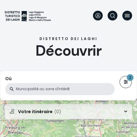
Aller
au
contenu
principal
DISTRETTO DEI LAGHI
Découvrir
Où
Votre itinéraire
(0)