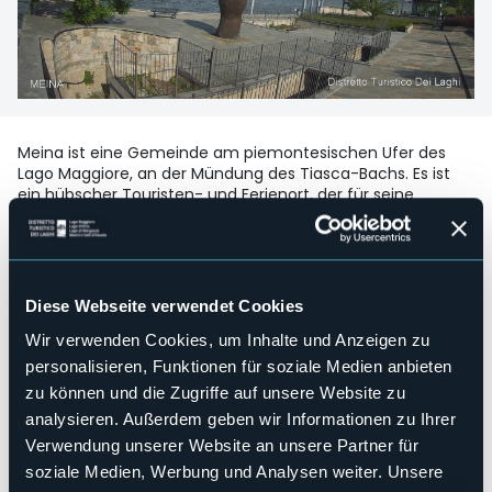
Meina ist eine Gemeinde am piemontesischen Ufer des
Lago Maggiore, an der Mündung des Tiasca-Bachs. Es ist
ein hübscher Touristen- und Ferienort, der für seine
prächtigen Villen aus dem 19. Jahrhundert und sein
charakteristisches Dorf bekannt ist.
Für Informationen und alle nützlichen Nummern besuchen
Sie die entsprechende Seite
KLICKEN SIE HIER
Diese Webseite verwendet Cookies
©️ Jegliche Veröffentlichung und Weitergabe des Bildes an
Wir verwenden Cookies, um Inhalte und Anzeigen zu
externe Seiten oder an Dritte, die nicht Eigentümer des
personalisieren, Funktionen für soziale Medien anbieten
Dienstes sind, ist untersagt
zu können und die Zugriffe auf unsere Website zu
analysieren. Außerdem geben wir Informationen zu Ihrer
34,3°
Verwendung unserer Website an unsere Partner für
Teilweise Bewölkt
soziale Medien, Werbung und Analysen weiter. Unsere