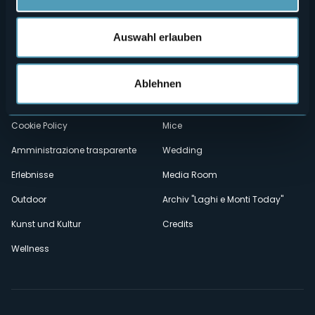
Menù
Wer sind wir?
Önogastronomie
Auswahl erlauben
Wo sind wir?
Webcam
secondario
Kontakte
Events
Ablehnen
Privacy
Unterkünfte
Cookie Policy
Mice
Amministrazione trasparente
Wedding
Erlebnisse
Media Room
Outdoor
Archiv "Laghi e Monti Today"
Kunst und Kultur
Credits
Wellness