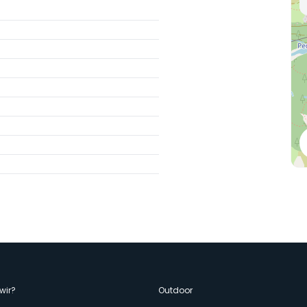
enù
wir?
Outdoor