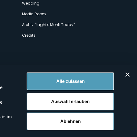
Wedding
Media Room
Archiv "Laghi e Monti Today"
Credits
Alle zulassen
le
 Profilen
Auswahl erlauben
le
sie im
Ablehnen