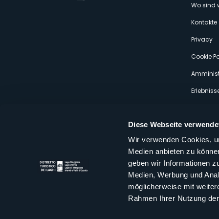
Wo sind 
s
Kontakte
Privacy
Cookie Po
Amminist
Erlebniss
Diese Webseite verwende
Wir verwenden Cookies, um
Medien anbieten zu können
Distretto Turistico dei Laghi Scrl
geben wir Informationen z
Sede legale e operativa: Corso Italia 26 - 28838 Stresa VB - It
Medien, Werbung und Analy
tel:
+39 0323 30416
infoturismo@distrettolaghi.it
e
distrettolaghi@legalmail.it
möglicherweise mit weiter
www.distrettolaghi.it
Rahmen Ihrer Nutzung der
P.I. 01648650032