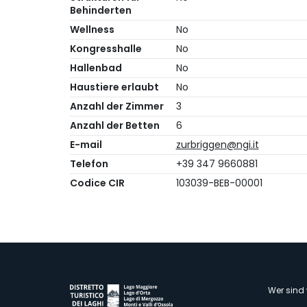
Behinderten
Wellness
No
Kongresshalle
No
Hallenbad
No
Haustiere erlaubt
No
Anzahl der Zimmer
3
Anzahl der Betten
6
E-mail
zurbriggen@ngi.it
Telefon
+39 347 9660881
Codice CIR
103039-BEB-00001
M
Wer sind 