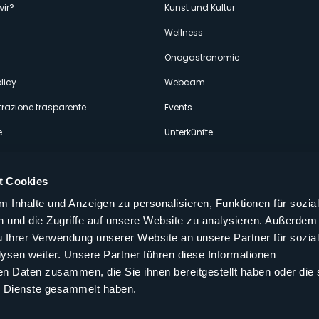
wir?
Kunst und Kultur
econdario
Wellness
Önogastronomie
licy
Webcam
razione trasparente
Events
e
Unterkünfte
t Cookies
 Inhalte und Anzeigen zu personalisieren, Funktionen für sozia
 und die Zugriffe auf unsere Website zu analysieren. Außerdem
Folgen Sie uns auf unseren sozialen
u Ihrer Verwendung unserer Website an unsere Partner für sozia
aly
sen weiter. Unsere Partner führen diese Informationen
en Daten zusammen, die Sie ihnen bereitgestellt haben oder die 
 Dienste gesammelt haben.