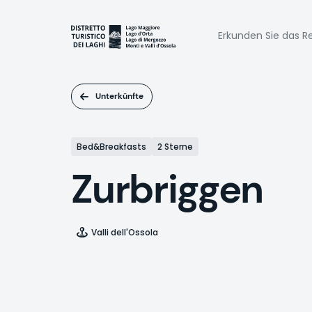
Direkt
zum
Naviga
Inhalt
Erkunden Sie das Re
princi
Unterkünfte
Bed&Breakfasts
2 Sterne
Zurbriggen
Valli dell'Ossola