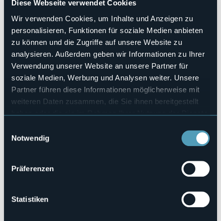
Diese Webseite verwendet Cookies
No
Wir verwenden Cookies, um Inhalte und Anzeigen zu
Haustiere erlaubt
No
personalisieren, Funktionen für soziale Medien anbieten
zu können und die Zugriffe auf unsere Website zu
Anzahl der Zimmer
3
analysieren. Außerdem geben wir Informationen zu Ihrer
Verwendung unserer Website an unsere Partner für
Anzahl der Betten
6
soziale Medien, Werbung und Analysen weiter. Unsere
Partner führen diese Informationen möglicherweise mit
E-mail
villamargheritainfo@gmail.com
weiteren Daten zusammen, die Sie ihnen bereitgestellt
haben oder die sie im Rahmen Ihrer Nutzung der Dienste
Telefon
+39 0322 7392 / +39 333 1296117
gesammelt haben.
Einwilligungsauswahl
Codice CIR
Notwendig
003084-BEB-00003
Präferenzen
Via Davicini, 8
28040 - LESA (NO)
Statistiken