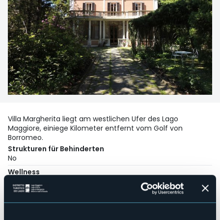
Villa Margherita liegt am westlichen Ufer des Lago
Maggiore, einiege Kilometer entfernt vom Golf von
Borromeo.
Strukturen für Behinderten
No
Wellness
No
Kongresshalle
No
Hallenbad