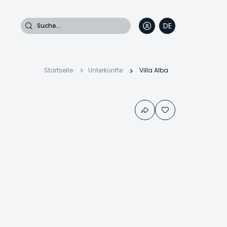
Suche
DE
EN
FR
IT
Pfadnavigatio
Startseite
Unterkünfte
Villa Alba