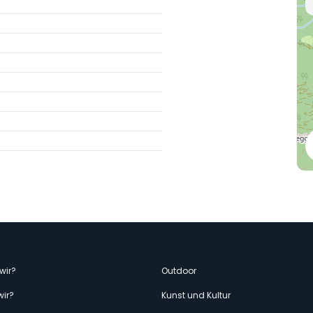
enù
wir?
Outdoor
wir?
Kunst und Kultur