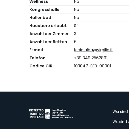
Wellness
No
Kongresshalle
No
Hallenbad
No
Haustiere erlaubt
Sì
Anzahl der Zimmer
3
Anzahl der Betten
6
E-mail
lucio.alba@virgilio.it
Telefon
+39 349 2562891
Codice CIR
103047-BEB-00001
M
Wer sind 
Wo sind 