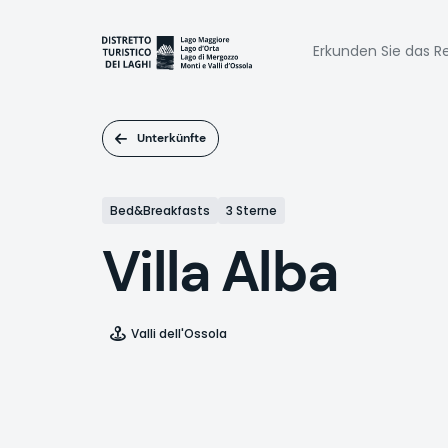
Direkt
zum
Naviga
Inhalt
Erkunden Sie das Re
princi
Unterkünfte
Bed&Breakfasts
3 Sterne
Villa Alba
Valli dell'Ossola