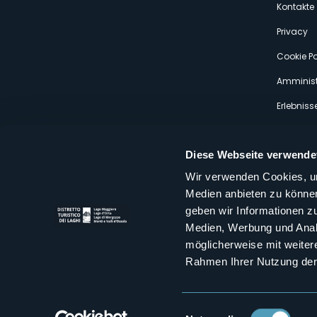
s
Kontakte
Privacy
Cookie Po
Amminist
Erlebniss
Diese Webseite verwende
Wir verwenden Cookies, um
Medien anbieten zu können
Distretto Turistico dei Laghi Scrl
geben wir Informationen z
Sede legale e operativa: Corso Italia 26 - 28838 Stresa VB - It
Medien, Werbung und Analy
tel:
+39 0323 30416
infoturismo@distrettolaghi.it
e
distrettolaghi@legalmail.it
möglicherweise mit weiter
www.distrettolaghi.it
Rahmen Ihrer Nutzung der
P.I. 01648650032
Einwilligungsauswahl