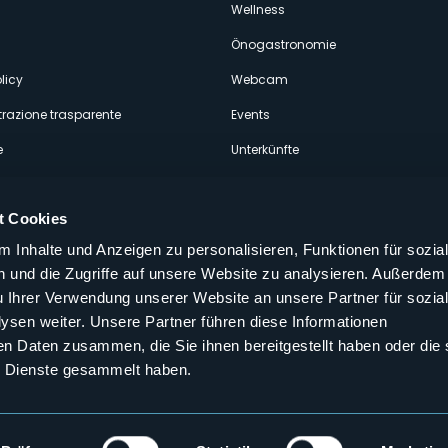
econdario
Wellness
Önogastronomie
licy
Webcam
razione trasparente
Events
e
Unterkünfte
t Cookies
 Inhalte und Anzeigen zu personalisieren, Funktionen für sozia
 und die Zugriffe auf unsere Website zu analysieren. Außerdem
Folgen Sie uns auf unseren sozialen
u Ihrer Verwendung unserer Website an unsere Partner für sozia
aly
sen weiter. Unsere Partner führen diese Informationen
en Daten zusammen, die Sie ihnen bereitgestellt haben oder die 
 Dienste gesammelt haben.