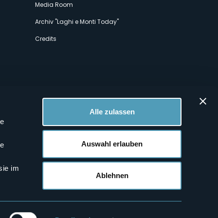
Media Room
Archiv "Laghi e Monti Today"
Credits
Alle zulassen
le
 Profilen
Auswahl erlauben
le
sie im
Ablehnen