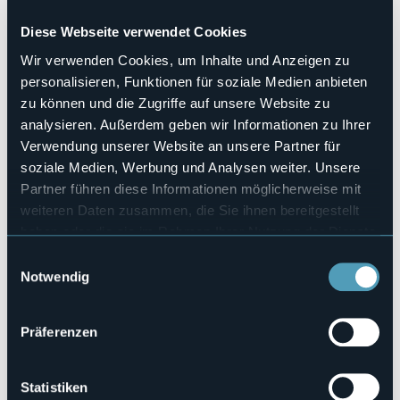
Haustiere erlaubt
Sì
Diese Webseite verwendet Cookies
Anzahl der Zimmer
Wir verwenden Cookies, um Inhalte und Anzeigen zu
75
personalisieren, Funktionen für soziale Medien anbieten
Anzahl der Betten
zu können und die Zugriffe auf unsere Website zu
171
analysieren. Außerdem geben wir Informationen zu Ihrer
E-mail
Verwendung unserer Website an unsere Partner für
info@hotelsanrocco.it
soziale Medien, Werbung und Analysen weiter. Unsere
Webseite
Partner führen diese Informationen möglicherweise mit
http://www.hotelsanrocco.it
weiteren Daten zusammen, die Sie ihnen bereitgestellt
Telefon
haben oder die sie im Rahmen Ihrer Nutzung der Dienste
0322 911977
gesammelt haben.
Codice CIR
Einwilligungsauswahl
003112-ALB-00006
Notwendig
Buchen
Präferenzen
Statistiken
Via Gippini, 11