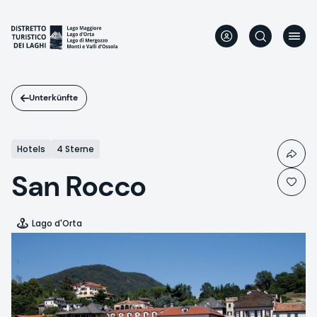
Direkt
zum
Inhalt
Unterkünfte
Hotels
4 Sterne
San Rocco
Lago d'Orta