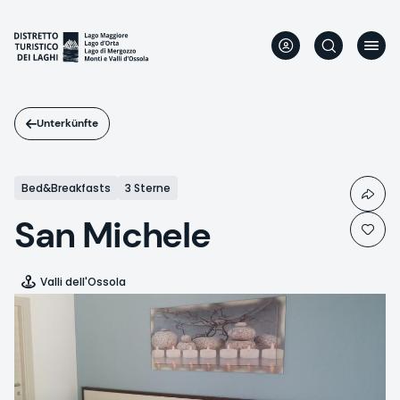
Direkt
zum
Inhalt
Unterkünfte
Bed&Breakfasts
3 Sterne
San Michele
Valli dell'Ossola