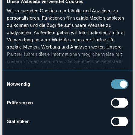
Diese Webseite verwendet Cookies
3
Wir verwenden Cookies, um Inhalte und Anzeigen zu
Anzahl der Betten
6
personalisieren, Funktionen für soziale Medien anbieten
zu können und die Zugriffe auf unsere Website zu
E-mail
sanmichelebeb@gmail.com
analysieren. Außerdem geben wir Informationen zu Ihrer
Verwendung unserer Website an unsere Partner für
Webseite
http://sanmichelebeb.weebly.com
soziale Medien, Werbung und Analysen weiter. Unsere
Telefon
Partner führen diese Informationen möglicherweise mit
+39 320 4234538
weiteren Daten zusammen, die Sie ihnen bereitgestellt
Codice CIR
haben oder die sie im Rahmen Ihrer Nutzung der Dienste
103029-BEB-00001
gesammelt haben.
Einwilligungsauswahl
Notwendig
Buchen
Präferenzen
Via Druogno, 3
28853 - Albogno (VB)
Statistiken