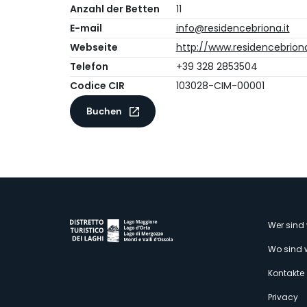
Anzahl der Betten
11
E-mail
info@residencebriona.it
Webseite
http://www.residencebriona
Telefon
+39 328 2853504
Codice CIR
103028-CIM-00001
Buchen
M
Wer sind 
Wo sind 
s
Kontakte
Privacy