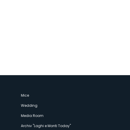
Mice
Wedding
Media Room
Archiv "Laghi e Monti Today"