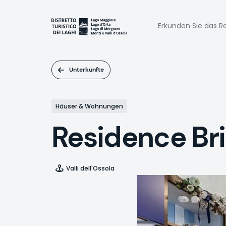
Direkt
zum
Naviga
Inhalt
Erkunden Sie das Re
princi
Unterkünfte
Häuser & Wohnungen
Residence Br
Valli dell'Ossola