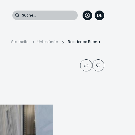
Suche
DE
EN
FR
IT
Pfadnavigation
Startseite
Unterkünfte
Residence Briona