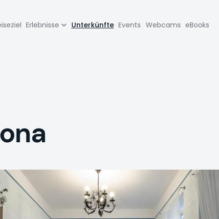
zione
iseziel
Erlebnisse
Unterkünfte
Events
Webcams
eBooks
pale
iona