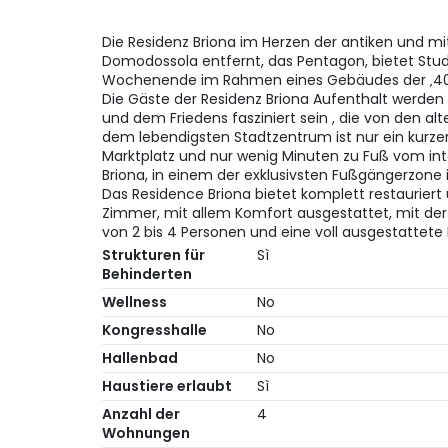
Die Residenz Briona im Herzen der antiken und mit
Domodossola entfernt, das Pentagon, bietet Studi
Wochenende im Rahmen eines Gebäudes der ‚40
Die Gäste der Residenz Briona Aufenthalt werde
und dem Friedens fasziniert sein , die von den a
dem lebendigsten Stadtzentrum ist nur ein kurze
Marktplatz und nur wenig Minuten zu Fuß vom in
Briona, in einem der exklusivsten Fußgängerzone
Das Residence Briona bietet komplett restauriert
Zimmer, mit allem Komfort ausgestattet, mit der
von 2 bis 4 Personen und eine voll ausgestattete
Strukturen für
Sì
Behinderten
Wellness
No
Kongresshalle
No
Hallenbad
No
Haustiere erlaubt
Sì
Anzahl der
4
Wohnungen