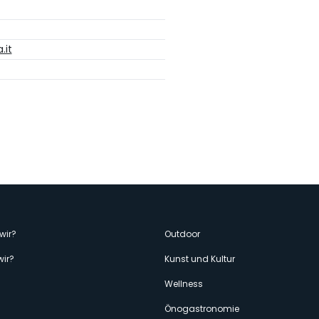
.it
enù
wir?
Outdoor
wir?
Kunst und Kultur
econdario
Wellness
Önogastronomie