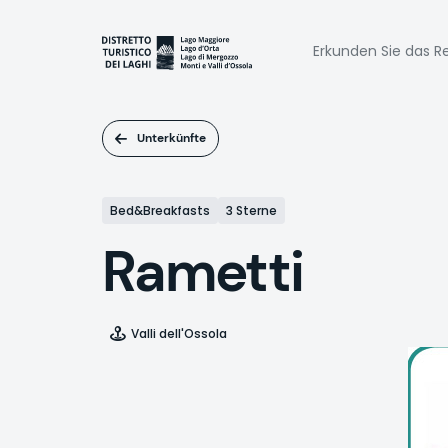
Direkt
zum
Naviga
Inhalt
Erkunden Sie das Re
princi
Unterkünfte
Bed&Breakfasts
3 Sterne
Rametti
Valli dell'Ossola