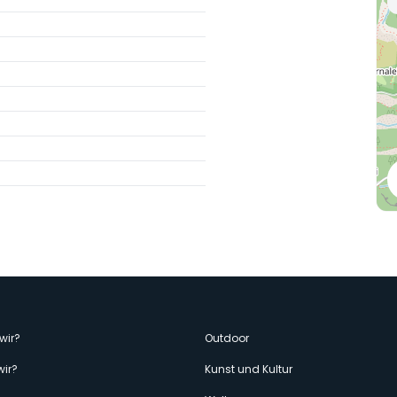
enù
wir?
Outdoor
wir?
Kunst und Kultur