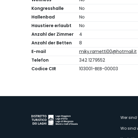
Kongresshalle
No
Hallenbad
No
Haustiere erlaubt
No
Anzahl der Zimmer
4
Anzahl der Betten
8
E-mail
miky.rametti00@hotmail.it
Telefon
342 1279552
Codice CIR
103001-BEB-00003
M
Wer sind 
Wo sind 