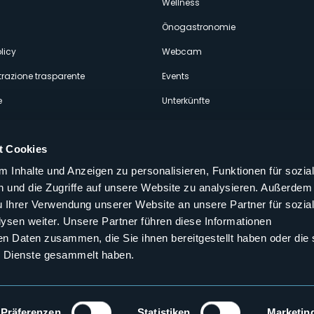
econdario
Wellness
Önogastronomie
licy
Webcam
razione trasparente
Events
e
Unterkünfte
t Cookies
 Inhalte und Anzeigen zu personalisieren, Funktionen für sozia
 und die Zugriffe auf unsere Website zu analysieren. Außerdem
Folgen Sie uns auf unseren sozialen
u Ihrer Verwendung unserer Website an unsere Partner für sozia
aly
sen weiter. Unsere Partner führen diese Informationen
en Daten zusammen, die Sie ihnen bereitgestellt haben oder die 
 Dienste gesammelt haben.
Präferenzen
Statistiken
Marketin