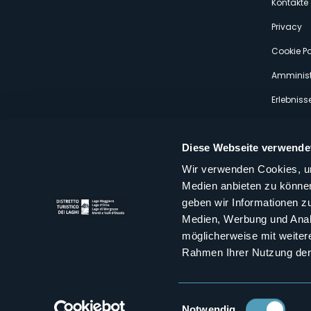
s
Kontakte
Privacy
Cookie Po
Amminist
Erlebniss
Diese Webseite verwende
Wir verwenden Cookies, um
Medien anbieten zu können
Distretto Turistico dei Laghi Scrl
geben wir Informationen z
Sede legale e operativa: Corso Italia 26 - 28838 Stresa VB - It
Medien, Werbung und Analy
tel:
+39 0323 30416
infoturismo@distrettolaghi.it
e
distrettolaghi@legalmail.it
möglicherweise mit weiter
www.distrettolaghi.it
Rahmen Ihrer Nutzung der
P.I. 01648650032
Einwilligungsauswahl
Notwendig