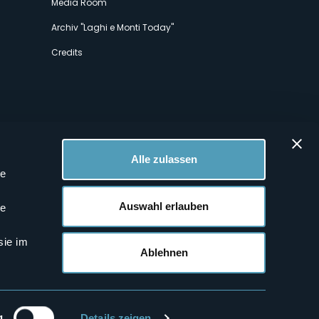
Media Room
Archiv "Laghi e Monti Today"
Credits
Alle zulassen
le
 Profilen
Auswahl erlauben
le
sie im
Ablehnen
g
Details zeigen