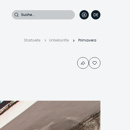
Suche
DE
EN
FR
IT
Pfadnavigatio
Startseite
Unterkünfte
Primavera