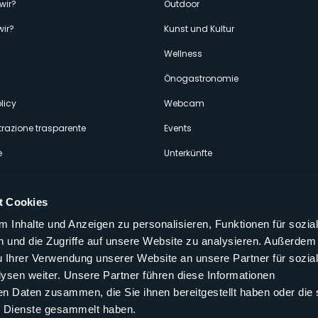
enù
wir?
Outdoor
wir?
Kunst und Kultur
econdario
Wellness
Önogastronomie
licy
Webcam
razione trasparente
Events
e
Unterkünfte
t Cookies
 Inhalte und Anzeigen zu personalisieren, Funktionen für sozia
 und die Zugriffe auf unsere Website zu analysieren. Außerdem
Folgen Sie uns auf unseren sozialen
u Ihrer Verwendung unserer Website an unsere Partner für sozia
aly
sen weiter. Unsere Partner führen diese Informationen
en Daten zusammen, die Sie ihnen bereitgestellt haben oder die 
 Dienste gesammelt haben.