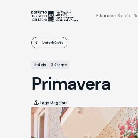
Direkt
zum
Naviga
Inhalt
Erkunden Sie das Re
princi
Unterkünfte
Hotels
3 Sterne
Primavera
Lago Maggiore