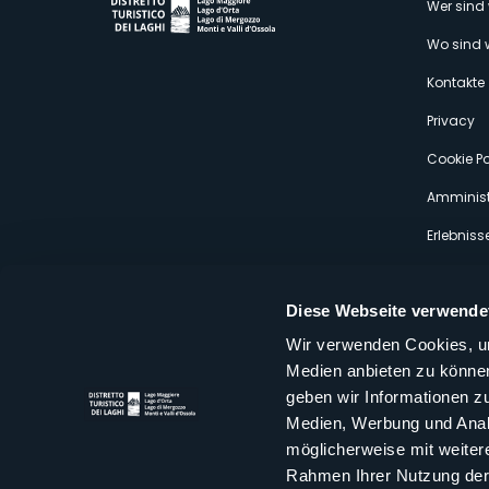
M
Wer sind 
Wo sind 
s
Kontakte
Privacy
Cookie Po
Amminist
Erlebniss
Diese Webseite verwende
Wir verwenden Cookies, um
Medien anbieten zu können
Distretto Turistico dei Laghi Scrl
geben wir Informationen z
Sede legale e operativa: Corso Italia 26 - 28838 Stresa VB - It
Medien, Werbung und Analy
tel:
+39 0323 30416
infoturismo@distrettolaghi.it
e
distrettolaghi@legalmail.it
möglicherweise mit weiter
www.distrettolaghi.it
Rahmen Ihrer Nutzung der