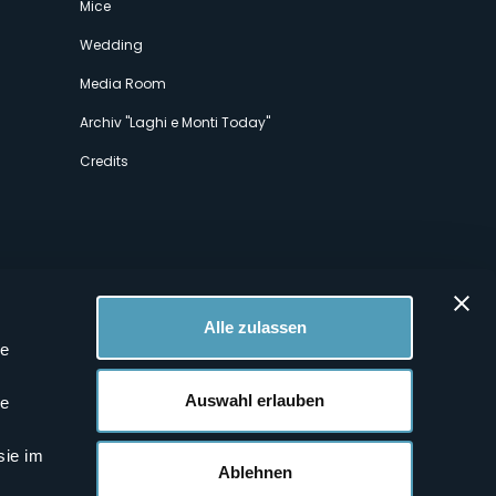
Mice
Wedding
Media Room
Archiv "Laghi e Monti Today"
Credits
Alle zulassen
le
 Profilen
Auswahl erlauben
le
sie im
Ablehnen