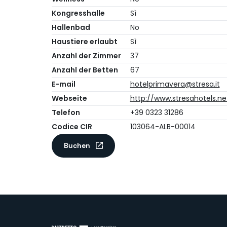
Kongresshalle
Sì
Hallenbad
No
Haustiere erlaubt
Sì
Anzahl der Zimmer
37
Anzahl der Betten
67
E-mail
hotelprimavera@stresa.it
Webseite
http://www.stresahotels.ne
Telefon
+39 0323 31286
Codice CIR
103064-ALB-00014
Buchen