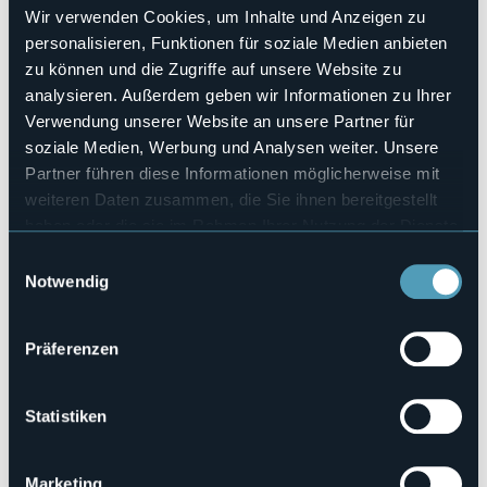
Wir verwenden Cookies, um Inhalte und Anzeigen zu
4
personalisieren, Funktionen für soziale Medien anbieten
Anzahl der Betten
zu können und die Zugriffe auf unsere Website zu
8
analysieren. Außerdem geben wir Informationen zu Ihrer
Webseite
http://www.osteriadelle3v.com
Verwendung unserer Website an unsere Partner für
soziale Medien, Werbung und Analysen weiter. Unsere
Telefon
+39 0323 20581
Partner führen diese Informationen möglicherweise mit
weiteren Daten zusammen, die Sie ihnen bereitgestellt
Codice CIR
103034-AFF-00001
haben oder die sie im Rahmen Ihrer Nutzung der Dienste
gesammelt haben.
Einwilligungsauswahl
Buchen
Notwendig
Präferenzen
Via Funis, 6
28836 - GIGNESE (VB)
Statistiken
Marketing