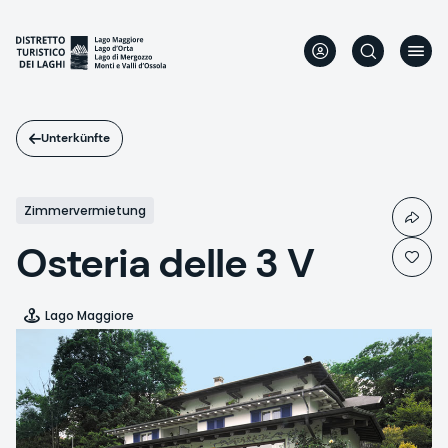
Direkt
zum
Inhalt
Unterkünfte
Zimmervermietung
Osteria delle 3 V
Lago Maggiore