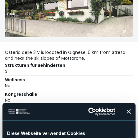
Osteria delle 3 V is located in Gignese, 6 km from Stresa
and near the ski slopes of Mottarone.
Strukturen für Behinderten
Sì
Wellness
No
Kongresshalle
No
Hallenbad
No
Haustiere erlaubt
Sì
Diese Webseite verwendet Cookies
Anzahl der Zimmer