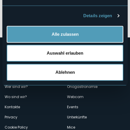
Details zeigen
Öffnen Sie die Karte
Alle zulassen
Auswahl erlauben
Ablehnen
Menù
Wer sind wir?
Önogastronomie
Wo sind wir?
Webcam
secondario
Kontakte
Events
Privacy
Unterkünfte
Cookie Policy
Mice