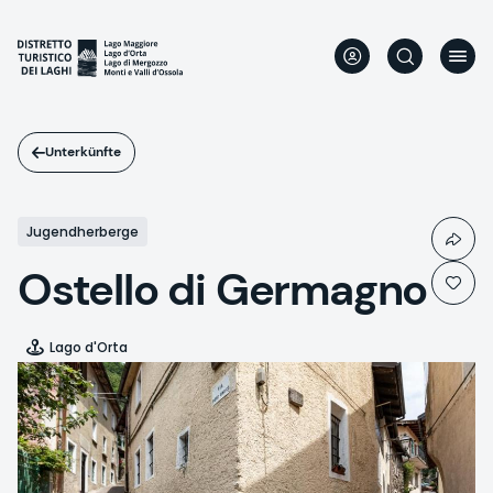
Direkt
zum
Inhalt
Unterkünfte
Jugendherberge
Ostello di Germagno
Lago d'Orta