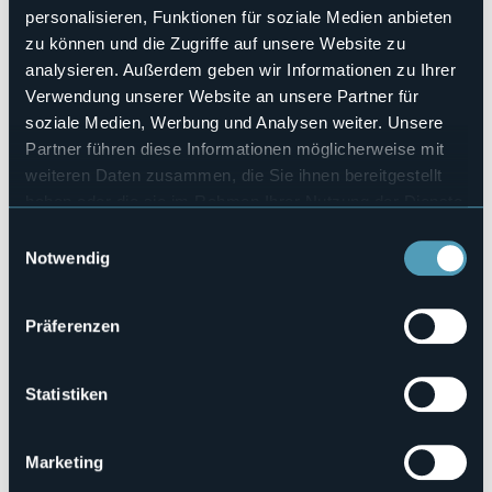
personalisieren, Funktionen für soziale Medien anbieten
6
zu können und die Zugriffe auf unsere Website zu
Anzahl der Betten
11
analysieren. Außerdem geben wir Informationen zu Ihrer
Verwendung unserer Website an unsere Partner für
E-mail
rossetti@roxtel.it
soziale Medien, Werbung und Analysen weiter. Unsere
Partner führen diese Informationen möglicherweise mit
Telefon
+39 327 062 6296
weiteren Daten zusammen, die Sie ihnen bereitgestellt
haben oder die sie im Rahmen Ihrer Nutzung der Dienste
Codice CIR
103032-OST-00001
gesammelt haben.
Einwilligungsauswahl
Notwendig
Via Piero Sindico 3/5
Präferenzen
28887 - GERMAGNO (VB)
Statistiken
Marketing