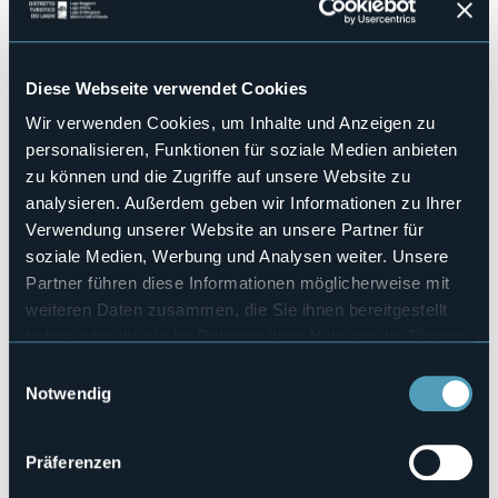
Kongresshalle
No
Hallenbad
No
Diese Webseite verwendet Cookies
Haustiere erlaubt
Wir verwenden Cookies, um Inhalte und Anzeigen zu
No
personalisieren, Funktionen für soziale Medien anbieten
Anzahl der Zimmer
zu können und die Zugriffe auf unsere Website zu
6
analysieren. Außerdem geben wir Informationen zu Ihrer
Anzahl der Betten
Verwendung unserer Website an unsere Partner für
12
soziale Medien, Werbung und Analysen weiter. Unsere
E-mail
info@nicomatroomsdomodossola.com
Partner führen diese Informationen möglicherweise mit
weiteren Daten zusammen, die Sie ihnen bereitgestellt
Webseite
http://www.nicomatroomsdomodossola.com
haben oder die sie im Rahmen Ihrer Nutzung der Dienste
gesammelt haben.
Telefon
Einwilligungsauswahl
+39 349 5874462
Notwendig
Codice CIR
103028-AFF-00006
Präferenzen
Buchen