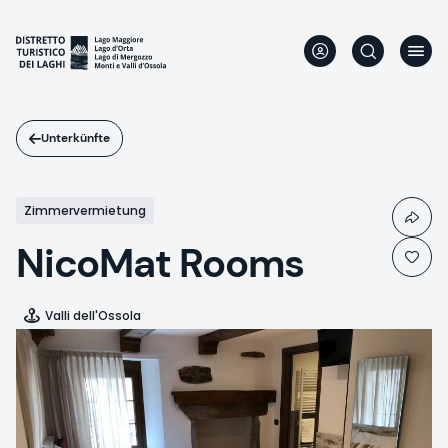
Direkt
zum
Inhalt
Unterkünfte
Zimmervermietung
NicoMat Rooms
Valli dell'Ossola