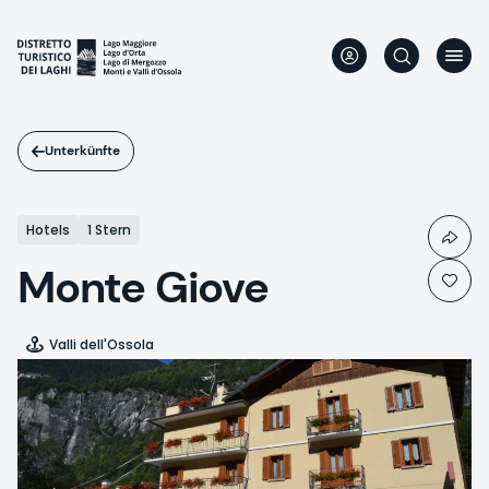
Direkt
zum
Inhalt
Unterkünfte
Hotels
1 Stern
Monte Giove
Valli dell'Ossola