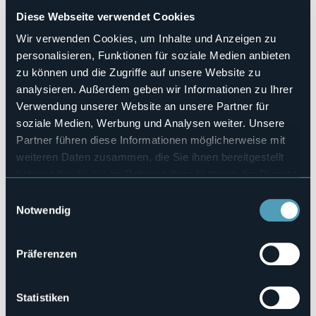
Sì
Diese Webseite verwendet Cookies
Anzahl der Zimmer
15
Wir verwenden Cookies, um Inhalte und Anzeigen zu
Anzahl der Betten
personalisieren, Funktionen für soziale Medien anbieten
22
zu können und die Zugriffe auf unsere Website zu
E-mail
analysieren. Außerdem geben wir Informationen zu Ihrer
info@hotelmontegiove.com
Verwendung unserer Website an unsere Partner für
Webseite
soziale Medien, Werbung und Analysen weiter. Unsere
http://www.hotelmontegiove.com
Partner führen diese Informationen möglicherweise mit
Telefon
weiteren Daten zusammen, die Sie ihnen bereitgestellt
+39 328 9255566
haben oder die sie im Rahmen Ihrer Nutzung der Dienste
Codice CIR
gesammelt haben.
Einwilligungsauswahl
103056-ALB-00001
Notwendig
Buchen
Präferenzen
Fraz. Cadarese, 31
Statistiken
28866 - Premia (VB)