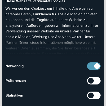
Diese Webseite verwendet Cookies
31
Wir verwenden Cookies, um Inhalte und Anzeigen zu
Anzahl der Betten
60
personalisieren, Funktionen für soziale Medien anbieten
zu können und die Zugriffe auf unsere Website zu
E-mail
hotelml@libero.it
analysieren. Außerdem geben wir Informationen zu Ihrer
Verwendung unserer Website an unsere Partner für
Webseite
https://www.hotelmadonnadiluciago.com/
soziale Medien, Werbung und Analysen weiter. Unsere
Telefon
Partner führen diese Informationen möglicherweise mit
+39 339 8650705
weiteren Daten zusammen, die Sie ihnen bereitgestellt
Codice CIR
haben oder die sie im Rahmen Ihrer Nutzung der Dienste
003006-ALB-00003
gesammelt haben.
Einwilligungsauswahl
Notwendig
Buchen
Präferenzen
Via Mottarone, 12
28011 - Armeno (NO)
Statistiken