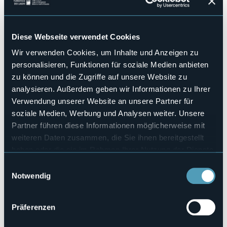
No
Hallenbad
No
Diese Webseite verwendet Cookies
Haustiere erlaubt
No
Wir verwenden Cookies, um Inhalte und Anzeigen zu
Anzahl der Zimmer
personalisieren, Funktionen für soziale Medien anbieten
8
zu können und die Zugriffe auf unsere Website zu
Anzahl der Betten
analysieren. Außerdem geben wir Informationen zu Ihrer
12
Verwendung unserer Website an unsere Partner für
E-mail
soziale Medien, Werbung und Analysen weiter. Unsere
info@madonnadellaneve.net
Partner führen diese Informationen möglicherweise mit
Webseite
weiteren Daten zusammen, die Sie ihnen bereitgestellt
http://www.madonnadellaneve.net
haben oder die sie im Rahmen Ihrer Nutzung der Dienste
Telefon
gesammelt haben.
Einwilligungsauswahl
+39 0323 89122 / +39 349 1781920
Notwendig
Codice CIR
003116-ALB-00001
Präferenzen
Buchen