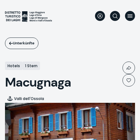
Direkt
zum
Inhalt
Unterkünfte
Hotels
1 Stern
Macugnaga
Valli dell'Ossola