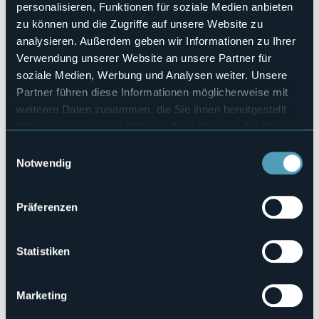
10
personalisieren, Funktionen für soziale Medien anbieten
Anzahl der Betten
zu können und die Zugriffe auf unsere Website zu
24
analysieren. Außerdem geben wir Informationen zu Ihrer
E-mail
Verwendung unserer Website an unsere Partner für
hotelmacugnaga@libero.it
soziale Medien, Werbung und Analysen weiter. Unsere
Telefon
Partner führen diese Informationen möglicherweise mit
0324 65005
weiteren Daten zusammen, die Sie ihnen bereitgestellt
Codice CIR
haben oder die sie im Rahmen Ihrer Nutzung der Dienste
103039-ALB-00003
gesammelt haben.
Einwilligungsauswahl
Notwendig
Via Monte Rosa, 118
Präferenzen
loc. Staffa (VB)
Statistiken
Marketing