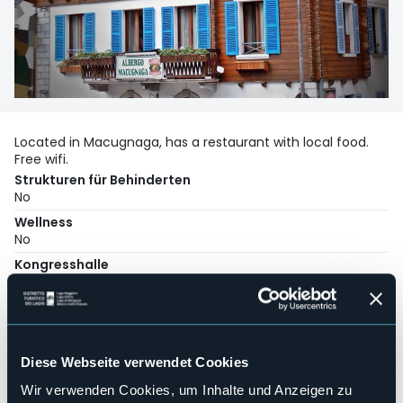
Located in Macugnaga, has a restaurant with local food.
Free wifi.
Strukturen für Behinderten
No
Wellness
No
Kongresshalle
No
Hallenbad
No
Haustiere erlaubt
Diese Webseite verwendet Cookies
Sì
Anzahl der Zimmer
Wir verwenden Cookies, um Inhalte und Anzeigen zu