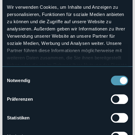
Hallenbad
Wir verwenden Cookies, um Inhalte und Anzeigen zu
No
personalisieren, Funktionen für soziale Medien anbieten
Haustiere erlaubt
zu können und die Zugriffe auf unsere Website zu
No
analysieren. Außerdem geben wir Informationen zu Ihrer
Anzahl der Zimmer
Verwendung unserer Website an unsere Partner für
7
soziale Medien, Werbung und Analysen weiter. Unsere
Anzahl der Betten
Partner führen diese Informationen möglicherweise mit
9
weiteren Daten zusammen, die Sie ihnen bereitgestellt
Telefon
haben oder die sie im Rahmen Ihrer Nutzung der Dienste
+39 347 5091988 / +39 0324 243990
gesammelt haben.
Einwilligungsauswahl
Codice CIR
Notwendig
103012-ALB-00002
Präferenzen
Piazza Galletti 3, San Lorenzo
28842 - Bognanco (VB)
Statistiken