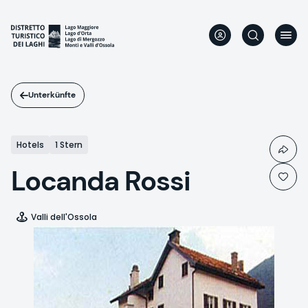
Direkt
zum
Inhalt
Unterkünfte
Hotels
1 Stern
Locanda Rossi
Valli dell'Ossola