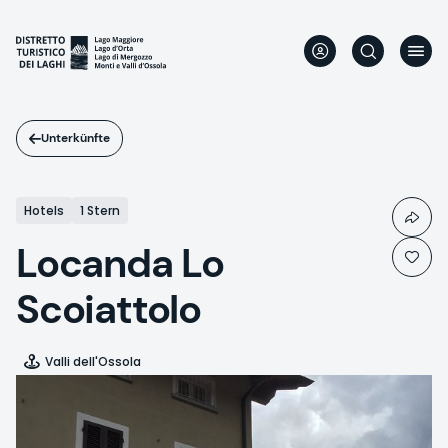
Direkt
zum
Inhalt
Unterkünfte
Hotels
1 Stern
Locanda Lo
Scoiattolo
Valli dell'Ossola