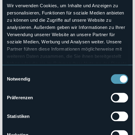
Haustiere erlaubt
Wir verwenden Cookies, um Inhalte und Anzeigen zu
Sì
personalisieren, Funktionen für soziale Medien anbieten
Stellplätze
zu können und die Zugriffe auf unsere Website zu
14
analysieren. Außerdem geben wir Informationen zu Ihrer
Anzahl der Betten
Verwendung unserer Website an unsere Partner für
71
soziale Medien, Werbung und Analysen weiter. Unsere
E-mail
Partner führen diese Informationen möglicherweise mit
jennifercommisso25@gmail.com
weiteren Daten zusammen, die Sie ihnen bereitgestellt
Telefon
haben oder die sie im Rahmen Ihrer Nutzung der Dienste
+39 348 9242965 / 353 4545096
gesammelt haben.
Codice CIR
Einwilligungsauswahl
103001-CAM-00001
Notwendig
Präferenzen
Loc. Rovina, 7/4
28841 - ANTRONA SCHIERANCO (VB)
Statistiken
Marketing