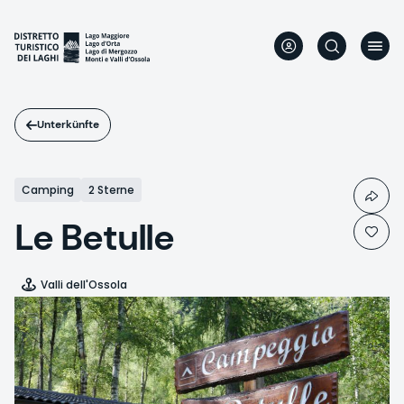
Direkt
zum
Inhalt
Unterkünfte
Camping
2 Sterne
Le Betulle
Valli dell'Ossola