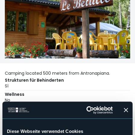
Camping located 500 meters from Antronapiana.
Strukturen für Behinderten
Sì
Wellness
No
Kongresshalle
No
Hallenbad
No
Diese Webseite verwendet Cookies