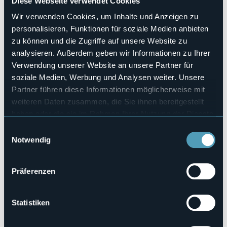
Diese Webseite verwendet Cookies
17
Anzahl der Betten
Wir verwenden Cookies, um Inhalte und Anzeigen zu
36
personalisieren, Funktionen für soziale Medien anbieten
E-mail
zu können und die Zugriffe auf unsere Website zu
info@lagomaggiorehotel.com
analysieren. Außerdem geben wir Informationen zu Ihrer
Webseite
Verwendung unserer Website an unsere Partner für
http://www.lagomaggiorehotel.com
soziale Medien, Werbung und Analysen weiter. Unsere
Telefon
Partner führen diese Informationen möglicherweise mit
+39 0322 1720625
weiteren Daten zusammen, die Sie ihnen bereitgestellt
Codice CIR
haben oder die sie im Rahmen Ihrer Nutzung der Dienste
003084-ALB-00002
gesammelt haben.
Einwilligungsauswahl
Notwendig
Buchen
Präferenzen
Via Vittorio Veneto, 27
28040 - LESA (NO)
Statistiken