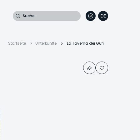
Suche
DE
EN
FR
IT
Pfadnavigation
Startseite
Unterkünfte
La Taverna dei Gufi