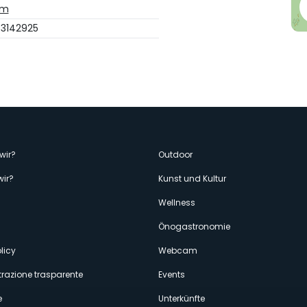
om
 3142925
enù
wir?
Outdoor
wir?
Kunst und Kultur
econdario
Wellness
Önogastronomie
licy
Webcam
razione trasparente
Events
e
Unterkünfte