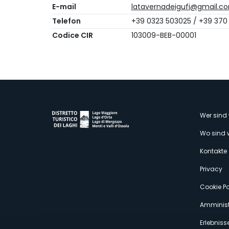
E-mail
latavernadeigufi@gmail.c
Telefon
+39 0323 503025 / +39 370
Codice CIR
103009-BEB-00001
M
Wer sind 
Wo sind 
s
Kontakte
Privacy
Cookie Po
Amminist
Erlebniss