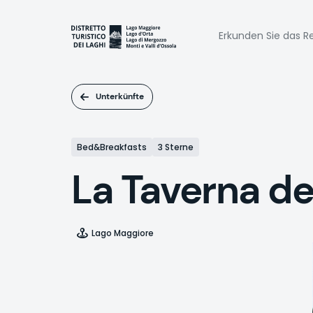
Direkt
zum
Naviga
Inhalt
Erkunden Sie das Re
princi
Unterkünfte
Bed&Breakfasts
3 Sterne
La Taverna de
Lago Maggiore