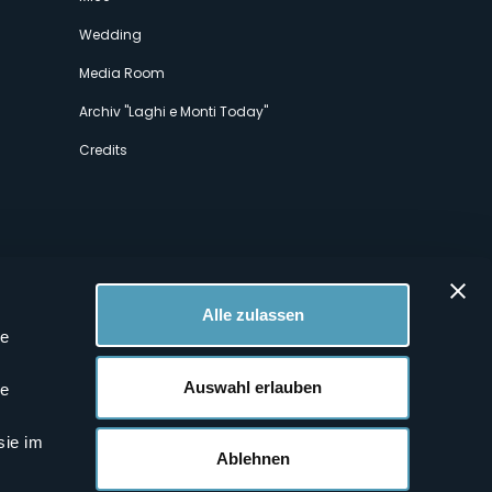
Wedding
Media Room
Archiv "Laghi e Monti Today"
Credits
Alle zulassen
le
 Profilen
Auswahl erlauben
le
sie im
Ablehnen