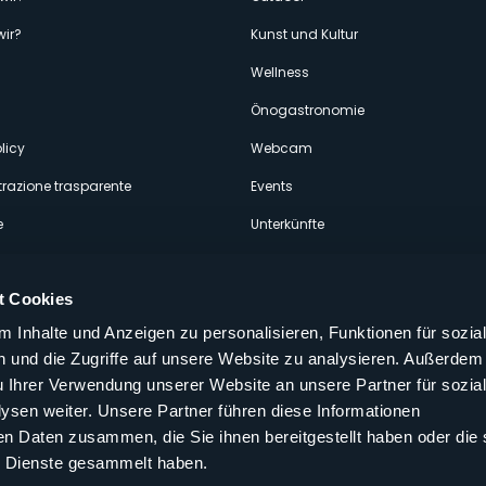
enù
wir?
Kunst und Kultur
econdario
Wellness
Önogastronomie
licy
Webcam
razione trasparente
Events
e
Unterkünfte
t Cookies
 Inhalte und Anzeigen zu personalisieren, Funktionen für sozia
 und die Zugriffe auf unsere Website zu analysieren. Außerdem
Folgen Sie uns auf unseren sozialen
u Ihrer Verwendung unserer Website an unsere Partner für sozia
aly
sen weiter. Unsere Partner führen diese Informationen
en Daten zusammen, die Sie ihnen bereitgestellt haben oder die 
 Dienste gesammelt haben.