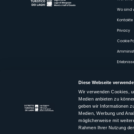
M
Wo sind 
s
Kontakte
Privacy
Cookie Po
Amminist
Erlebniss
Diese Webseite verwende
Wir verwenden Cookies, um
Medien anbieten zu können
Distretto Turistico dei Laghi Scrl
geben wir Informationen z
Sede legale e operativa: Corso Italia 26 - 28838 Stresa VB - It
Medien, Werbung und Analy
tel:
+39 0323 30416
infoturismo@distrettolaghi.it
e
distrettolaghi@legalmail.it
möglicherweise mit weiter
www.distrettolaghi.it
Rahmen Ihrer Nutzung der
P.I. 01648650032