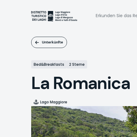
Direkt
zum
Naviga
Inhalt
Erkunden Sie das Re
princi
Unterkünfte
Bed&Breakfasts
2 Sterne
La Romanica
Lago Maggiore