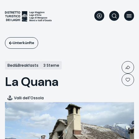
Direkt
zum
Inhalt
Unterkünfte
Bed&Breakfasts
3 Sterne
La Quana
Valli dell'Ossola