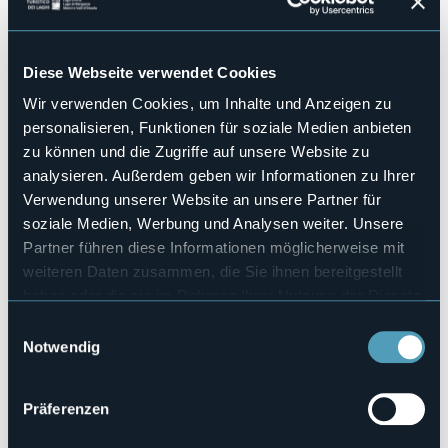
No
Hallenbad
No
Diese Webseite verwendet Cookies
Haustiere erlaubt
Sì
Wir verwenden Cookies, um Inhalte und Anzeigen zu
Anzahl der Zimmer
personalisieren, Funktionen für soziale Medien anbieten
1
zu können und die Zugriffe auf unsere Website zu
Anzahl der Betten
analysieren. Außerdem geben wir Informationen zu Ihrer
2
Verwendung unserer Website an unsere Partner für
E-mail
soziale Medien, Werbung und Analysen weiter. Unsere
beb.laquana@gmail.com
Partner führen diese Informationen möglicherweise mit
Webseite
weiteren Daten zusammen, die Sie ihnen bereitgestellt
http://www.beblaquana.com
haben oder die sie im Rahmen Ihrer Nutzung der Dienste
Telefon
gesammelt haben.
Einwilligungsauswahl
+39 345 6770727
Notwendig
Codice CIR
103028-BEB-00010
Präferenzen
Buchen